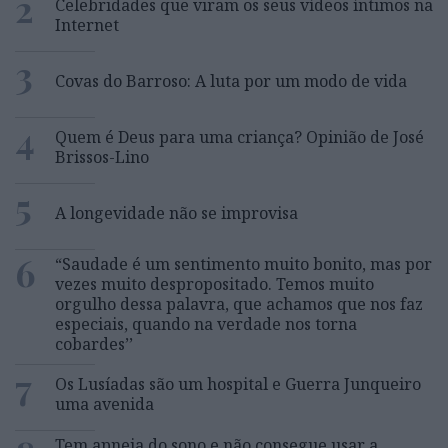
2
Celebridades que viram os seus vídeos íntimos na
Internet
3
Covas do Barroso: A luta por um modo de vida
4
Quem é Deus para uma criança? Opinião de José
Brissos-Lino
5
A longevidade não se improvisa
6
“Saudade é um sentimento muito bonito, mas por
vezes muito despropositado. Temos muito
orgulho dessa palavra, que achamos que nos faz
especiais, quando na verdade nos torna
cobardes’’
7
Os Lusíadas são um hospital e Guerra Junqueiro
uma avenida
Tem apneia do sono e não consegue usar a