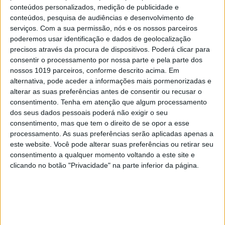
conteúdos personalizados, medição de publicidade e
conteúdos, pesquisa de audiências e desenvolvimento de
CULTURA
EXCLUSIVO
serviços.
Com a sua permissão, nós e os nossos parceiros
“Calle Málaga”: Carmen Maura põe
poderemos usar identificação e dados de geolocalização
a velhice nua e o cinema em sentido
precisos através da procura de dispositivos. Poderá clicar para
consentir o processamento por nossa parte e pela parte dos
nossos 1019 parceiros, conforme descrito acima. Em
alternativa, pode aceder a informações mais pormenorizadas e
alterar as suas preferências antes de consentir ou recusar o
consentimento.
Tenha em atenção que algum processamento
dos seus dados pessoais poderá não exigir o seu
consentimento, mas que tem o direito de se opor a esse
processamento. As suas preferências serão aplicadas apenas a
este website. Você pode alterar suas preferências ou retirar seu
consentimento a qualquer momento voltando a este site e
clicando no botão "Privacidade" na parte inferior da página.
OPINIÃO
Carta aberta: Hospitais para as
Misericórdias: pragmatismo ou