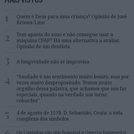
1
Quem é Deus para uma criança? Opinião de José
Brissos-Lino
2
Tem apneia do sono e não consegue usar a
máquina CPAP? Há uma alternativa a avaliar.
Opinião de um dentista
3
A longevidade não se improvisa
4
“Saudade é um sentimento muito bonito, mas por
vezes muito despropositado. Temos muito
orgulho dessa palavra, que achamos que nos faz
especiais, quando na verdade nos torna
cobardes’’
5
4 de agosto de 1578. D. Sebastião, Ceuta: a vida
complexa dos símbolos
6
Os Lusíadas são um hospital e Guerra Junqueiro