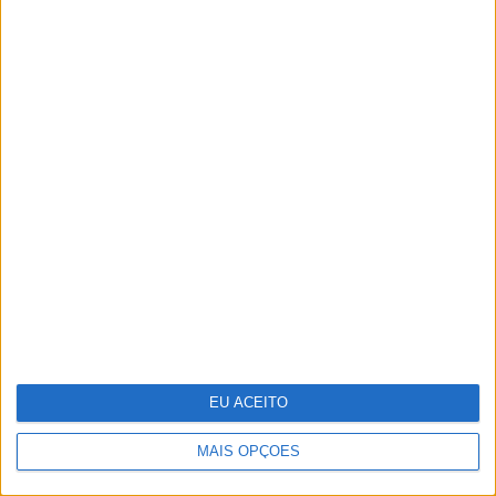
Keep the coins, I want change: um
mapa para a sustentabilidade
empresarial em 2025
EU ACEITO
MAIS OPÇÕES