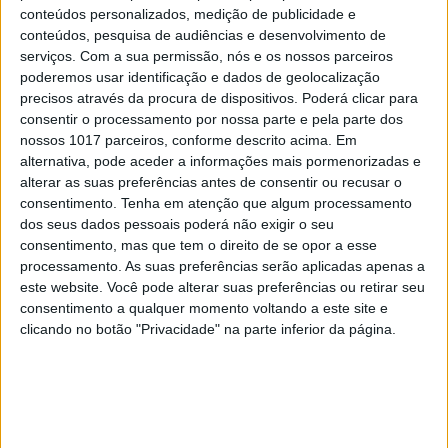
conteúdos personalizados, medição de publicidade e
conteúdos, pesquisa de audiências e desenvolvimento de
serviços.
Com a sua permissão, nós e os nossos parceiros
poderemos usar identificação e dados de geolocalização
precisos através da procura de dispositivos. Poderá clicar para
consentir o processamento por nossa parte e pela parte dos
CULTURA
nossos 1017 parceiros, conforme descrito acima. Em
“I Want Your Sex”: Gregg Araki dá
alternativa, pode aceder a informações mais pormenorizadas e
uma chicotada na geração sem
alterar as suas preferências antes de consentir ou recusar o
libido
consentimento.
Tenha em atenção que algum processamento
dos seus dados pessoais poderá não exigir o seu
consentimento, mas que tem o direito de se opor a esse
processamento. As suas preferências serão aplicadas apenas a
este website. Você pode alterar suas preferências ou retirar seu
consentimento a qualquer momento voltando a este site e
clicando no botão "Privacidade" na parte inferior da página.