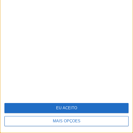
lésbico de Margarida Corceiro na
TVI
O futuro começou esta noite. Como
foi preparado o 25 de Abril
EU ACEITO
MAIS OPÇÕES