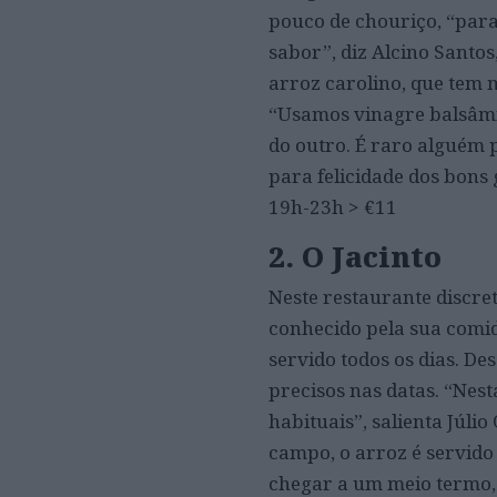
pouco de chouriço, “par
sabor”, diz Alcino Santo
arroz carolino, que tem m
“Usamos vinagre balsâmi
do outro. É raro alguém 
para felicidade dos bons 
19h-23h > €11
2. O Jacinto
Neste restaurante discret
conhecido pela sua comid
servido todos os dias. De
precisos nas datas. “Nes
habituais”, salienta Júli
campo, o arroz é servido
chegar a um meio termo, 