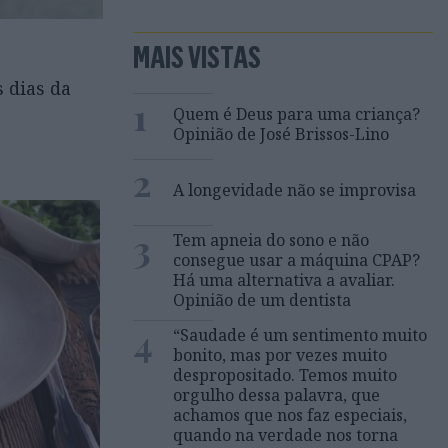
MAIS VISTAS
 dias da
1
Quem é Deus para uma criança?
Opinião de José Brissos-Lino
2
A longevidade não se improvisa
3
Tem apneia do sono e não
consegue usar a máquina CPAP?
Há uma alternativa a avaliar.
Opinião de um dentista
4
“Saudade é um sentimento muito
bonito, mas por vezes muito
despropositado. Temos muito
orgulho dessa palavra, que
achamos que nos faz especiais,
quando na verdade nos torna