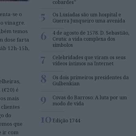
cobardes’’
5
enta-se o
Os Lusíadas são um hospital e
Guerra Junqueiro uma avenida
 o vinagre.
ambém temos
6
4 de agosto de 1578. D. Sebastião,
Ceuta: a vida complexa dos
m dose farta
símbolos
-sáb 12h-15h,
7
Celebridades que viram os seus
vídeos íntimos na Internet
8
Os dois primeiros presidentes da
elheiras,
Gulbenkian
 (€20) é
9
Covas do Barroso: A luta por um
mos mais
modo de vida
clientes
10
go do
Edição 1744
temos que
e ir com