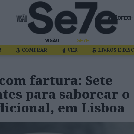
#NÃOFECH
VISÃO
SE7E
R
COMPRAR
VER
LIVROS E DIS
com fartura: Sete
tes para saborear o
dicional, em Lisboa