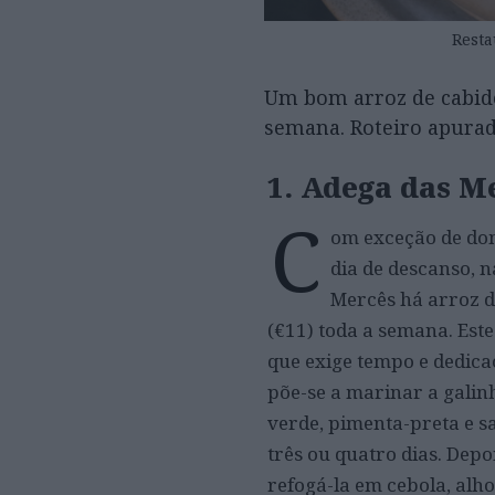
Resta
Um bom arroz de cabidel
semana. Roteiro apurad
1. Adega das M
C
om exceção de do
dia de descanso, 
Mercês há arroz d
(€11) toda a semana. Est
que exige tempo e dedica
põe-se a marinar a gali
verde, pimenta-preta e sa
três ou quatro dias. Depo
refogá-la em cebola, alho