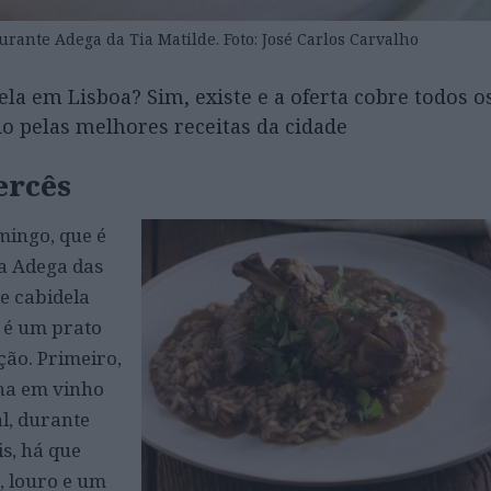
urante Adega da Tia Matilde. Foto: José Carlos Carvalho
a em Lisboa? Sim, existe e a oferta cobre todos os
o pelas melhores receitas da cidade
ercês
mingo, que é
na Adega das
e cabidela
e é um prato
ção. Primeiro,
nha em vinho
l, durante
is, há que
, louro e um