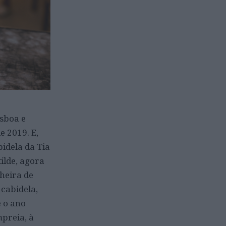
isboa e
e 2019. E,
idela da Tia
ilde, agora
heira de
 cabidela,
e o ano
mpreia, à