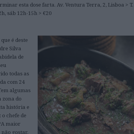
rminar esta dose farta. Av. Ventura Terra, 2, Lisboa > T
2h, sáb 12h-15h > €20
que é deste
dre Silva
abidela de
seu
ido todas as
nda com 24
“Tem algumas
a zona do
a história e
 o chefe de
 “A maior
 não gostar,