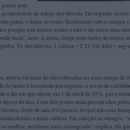
a puxar pelo
s, proprietário da Adega das Mercês. Em seguida, acresc
ais goma, e deixa-se cozer, finalizando com o sangue e
co porque tem menos acidez e não é tão ativo, mas t
pedir mais”, nota. À mesa, chega num tacho de barro, e
garfos. Tv. das Mercês, 2, Lisboa > T. 21 342 4492 > seg
o, aberto há mais de cinco décadas na zona antiga de T
a de tacho à boa moda portuguesa, o arroz de cabidela
sde o dia em que abriu, em 1 de abril de 1971, para ser
ta época do ano, é um dos pratos mais procurados pelos 
o Oliveira, chefe de sala d’O Jacinto. Preparado com fran
 malandrinho e mais caldoso. Em relação ao vinagre, “
ou melhor, servimos meio avinagrado”, explica. Há qu