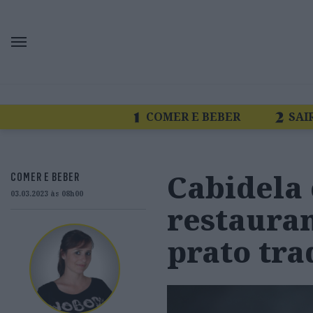
COMER E BEBER
SAI
Cabidela 
COMER E BEBER
03.03.2023 às 08h00
restauran
prato tra