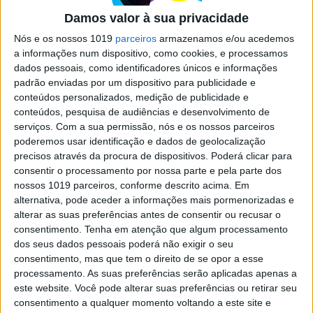
restaurantes para saborear o prato
Damos valor à sua privacidade
tradicional, em Lisboa
Nós e os nossos 1019
parceiros
armazenamos e/ou acedemos
Um bom arroz de cabidela em Lisboa? Sim,
a informações num dispositivo, como cookies, e processamos
existe e a oferta cobre todos os dias da semana.
dados pessoais, como identificadores únicos e informações
Roteiro apurado pelas melhores receitas da
padrão enviadas por um dispositivo para publicidade e
cidade
conteúdos personalizados, medição de publicidade e
conteúdos, pesquisa de audiências e desenvolvimento de
serviços.
Com a sua permissão, nós e os nossos parceiros
poderemos usar identificação e dados de geolocalização
precisos através da procura de dispositivos. Poderá clicar para
consentir o processamento por nossa parte e pela parte dos
SITES DO GRUPO TRUST IN NEWS
nossos 1019 parceiros, conforme descrito acima. Em
alternativa, pode aceder a informações mais pormenorizadas e
alterar as suas preferências antes de consentir ou recusar o
consentimento.
Tenha em atenção que algum processamento
Visão
Visão Se7e
dos seus dados pessoais poderá não exigir o seu
consentimento, mas que tem o direito de se opor a esse
processamento. As suas preferências serão aplicadas apenas a
este website. Você pode alterar suas preferências ou retirar seu
consentimento a qualquer momento voltando a este site e