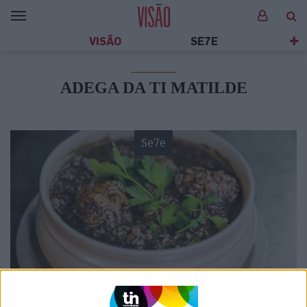
VISÃO
SE7E
ADEGA DA TI MATILDE
Se7e
VISÃO SETE
Cabidela com fartura: Sete