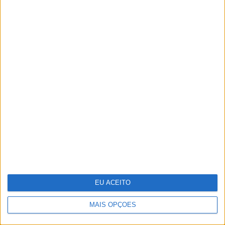
Covas do Barroso: A luta por um
modo de vida
EU ACEITO
MAIS OPÇÕES
Do ponto A ao G, eis o mapa de