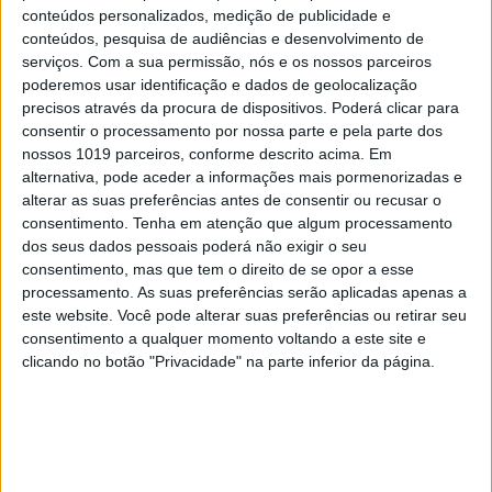
conteúdos personalizados, medição de publicidade e
conteúdos, pesquisa de audiências e desenvolvimento de
serviços.
Com a sua permissão, nós e os nossos parceiros
poderemos usar identificação e dados de geolocalização
precisos através da procura de dispositivos. Poderá clicar para
consentir o processamento por nossa parte e pela parte dos
Os dim sums fazem parte da carta
nossos 1019 parceiros, conforme descrito acima. Em
Diana Tinoco
alternativa, pode aceder a informações mais pormenorizadas e
alterar as suas preferências antes de consentir ou recusar o
Soão
–
Taberna Asiática
> Av. de Roma, 100,
consentimento.
Tenha em atenção que algum processamento
Lisboa > T. 21 053 4499 > seg-sex 12h30-15h30,
dos seus dados pessoais poderá não exigir o seu
consentimento, mas que tem o direito de se opor a esse
19h30-23h, sex até 24h, sáb 12h30-24h, dom
processamento. As suas preferências serão aplicadas apenas a
12h30-23h > menu degustação €85 ou €65 s/
este website. Você pode alterar suas preferências ou retirar seu
bebidas > cerimónia do chá €9,50 a €19
consentimento a qualquer momento voltando a este site e
clicando no botão "Privacidade" na parte inferior da página.
Palavras-chave:
Alvalade
António Querido
Ásia
China
Coreia