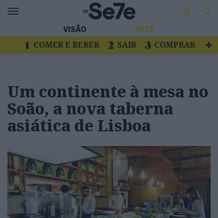
VISÃO
SE7E
COMER E BEBER
SAIR
COMPRAR
VER
LIVROS E DISCOS
TV
ESCAPAR
Um continente à mesa no
Soão, a nova taberna
asiática de Lisboa