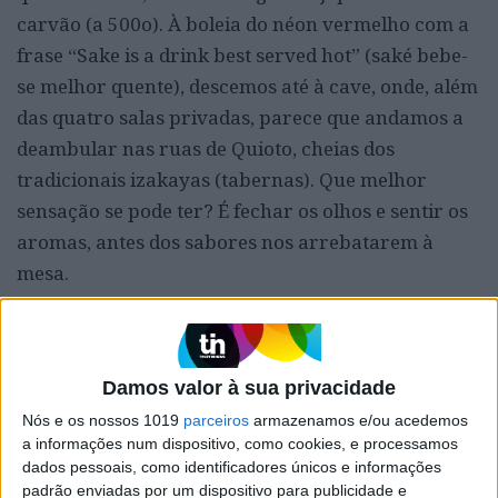
carvão (a 500o). À boleia do néon vermelho com a
frase “Sake is a drink best served hot” (saké bebe-
se melhor quente), descemos até à cave, onde, além
das quatro salas privadas, parece que andamos a
deambular nas ruas de Quioto, cheias dos
tradicionais izakayas (tabernas). Que melhor
sensação se pode ter? É fechar os olhos e sentir os
aromas, antes dos sabores nos arrebatarem à
mesa.
Damos valor à sua privacidade
Nós e os nossos 1019
parceiros
armazenamos e/ou acedemos
a informações num dispositivo, como cookies, e processamos
dados pessoais, como identificadores únicos e informações
padrão enviadas por um dispositivo para publicidade e