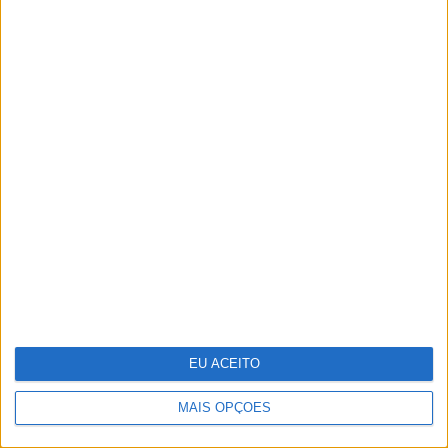
A fruta comum que têm mais de
1600 elementos e que os cientistas
querem ver reconhecida como
"superalimento"
EU ACEITO
MAIS OPÇÕES