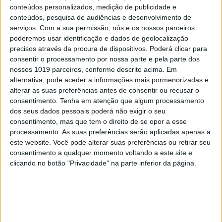
conteúdos personalizados, medição de publicidade e
conteúdos, pesquisa de audiências e desenvolvimento de
serviços.
Com a sua permissão, nós e os nossos parceiros
poderemos usar identificação e dados de geolocalização
A VISÃO SE7E DESTA SEMANA –
precisos através da procura de dispositivos. Poderá clicar para
EDIÇÃO 1743
consentir o processamento por nossa parte e pela parte dos
nossos 1019 parceiros, conforme descrito acima. Em
alternativa, pode aceder a informações mais pormenorizadas e
alterar as suas preferências antes de consentir ou recusar o
consentimento.
Tenha em atenção que algum processamento
dos seus dados pessoais poderá não exigir o seu
MAIS VISTOS
consentimento, mas que tem o direito de se opor a esse
processamento. As suas preferências serão aplicadas apenas a
1
este website. Você pode alterar suas preferências ou retirar seu
Linha Circular do Metropolitano: O carrossel de
consentimento a qualquer momento voltando a este site e
turistas que afastará quem trabalha em Lisboa
clicando no botão "Privacidade" na parte inferior da página.
2
O Nobel disse o que ninguém quer ouvir
3
Celebridades que viram os seus vídeos íntimos na