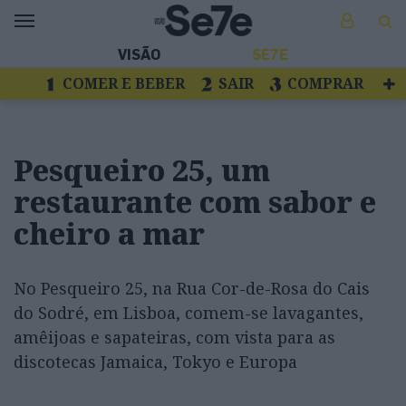
VISÃO
SE7E
COMER E BEBER
SAIR
COMPRAR
VER
LIVROS E DISCOS
TV
ESCAPAR
Pesqueiro 25, um
restaurante com sabor e
cheiro a mar
No Pesqueiro 25, na Rua Cor-de-Rosa do Cais
do Sodré, em Lisboa, comem-se lavagantes,
amêijoas e sapateiras, com vista para as
discotecas Jamaica, Tokyo e Europa