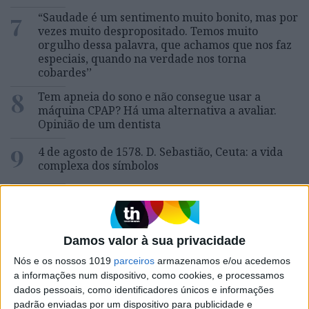
7
“Saudade é um sentimento muito bonito, mas por
vezes muito despropositado. Temos muito
orgulho dessa palavra, que achamos que nos faz
especiais, quando na verdade nos torna
cobardes’’
8
Tem apneia do sono e não consegue usar a
máquina CPAP? Há uma alternativa a avaliar.
Opinião de um dentista
9
4 de agosto de 1578. D. Sebastião, Ceuta: a vida
complexa dos símbolos
10
Ceuta e os idiotas úteis do trumpismo na Europa
Damos valor à sua privacidade
Nós e os nossos 1019
parceiros
armazenamos e/ou acedemos
MAIS NA VISÃO
a informações num dispositivo, como cookies, e processamos
dados pessoais, como identificadores únicos e informações
padrão enviadas por um dispositivo para publicidade e