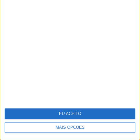
Parabéns, bicharada!
EU ACEITO
MAIS OPÇÕES