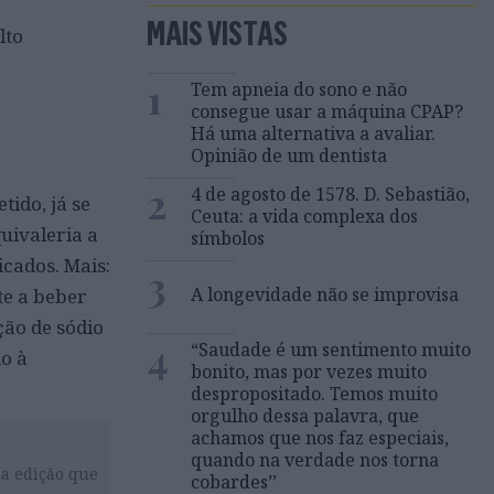
MAIS VISTAS
lto
1
Tem apneia do sono e não
consegue usar a máquina CPAP?
Há uma alternativa a avaliar.
Opinião de um dentista
2
4 de agosto de 1578. D. Sebastião,
tido, já se
Ceuta: a vida complexa dos
uivaleria a
símbolos
icados. Mais:
3
A longevidade não se improvisa
te a beber
ção de sódio
4
“Saudade é um sentimento muito
do à
bonito, mas por vezes muito
despropositado. Temos muito
orgulho dessa palavra, que
achamos que nos faz especiais,
quando na verdade nos torna
da edição que
cobardes’’