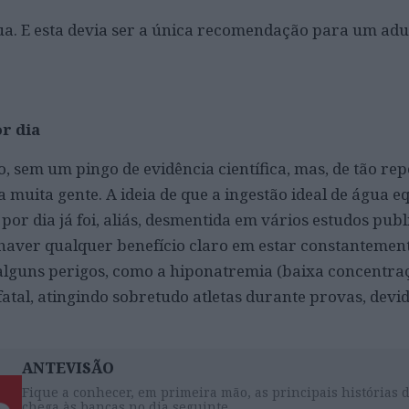
a. E esta devia ser a única recomendação para um adu
r dia
, sem um pingo de evidência científica, mas, de tão repe
muita gente. A ideia de que a ingestão ideal de água eq
) por dia já foi, aliás, desmentida em vários estudos publ
 haver qualquer benefício claro em estar constantemen
alguns perigos, como a hiponatremia (baixa concentra
atal, atingindo sobretudo atletas durante provas, devi
ANTEVISÃO
Fique a conhecer, em primeira mão, as principais histórias 
chega às bancas no dia seguinte