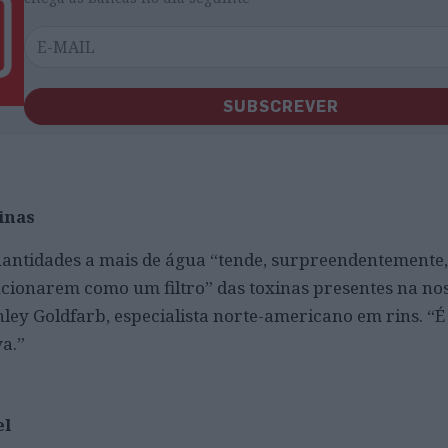
SUBSCREVER
inas
quantidades a mais de água “tende, surpreendentemente,
ncionarem como um filtro” das toxinas presentes na no
nley Goldfarb, especialista norte-americano em rins. “
va.”
el