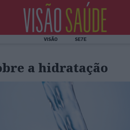
VISÃO
SE7E
obre a hidratação