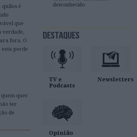
desconhecido
 quilos é
uido
vável que
a verdade,
DESTAQUES
ara fora. O
– esta perde
TV e
Newsletters
Podcasts
a quem quer
não ter
ção de
Opinião