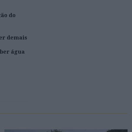
ção do
ber demais
eber água