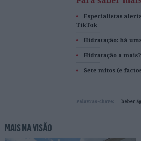
Especialistas aler
TikTok
Hidratação: há um
Hidratação a mais?
Sete mitos (e facto
Palavras-chave:
beber á
MAIS NA VISÃO