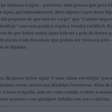
rpo humano é água – portanto, uma pessoa que pesa 65
e água, aproximadamente. Mais alguns copos deste líq
tão pequena do que está no corpo” que “é muito impro
efício” com essa prática, explica Stanley Goldfarb. N
icas de que beber muita água hidrate a pele de dentro p
dratação é um dos sinais que podem ser vistos na pele 
ta de líquidos.
s, diríamos: beber água “é uma ótima estratégia” par
cientista norte-americana Madelyn Fernstrom. Além de 
r a boca ocupada, sem ser com comida, e obter a sensa
mbém acontece com qualquer bebida com zero calorias.
s