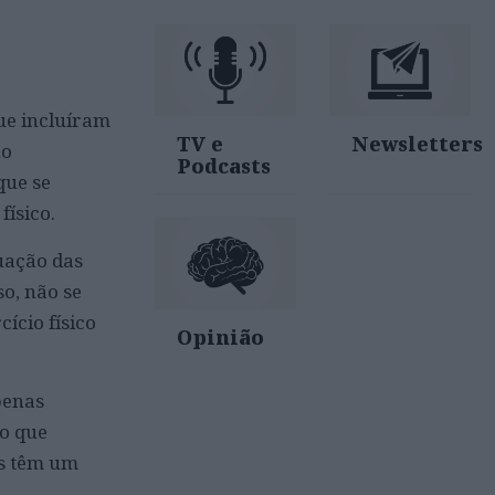
que incluíram
TV e
Newsletters
no
Podcasts
que se
físico.
tuação das
so, não se
ício físico
Opinião
penas
 o que
es têm um