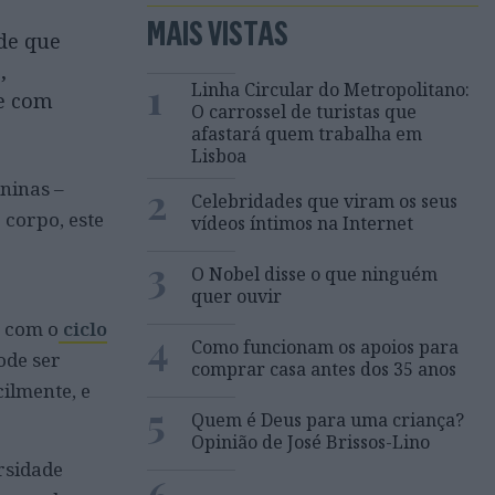
MAIS VISTAS
nde que
,
1
Linha Circular do Metropolitano:
 e com
O carrossel de turistas que
afastará quem trabalha em
Lisboa
ninas –
2
Celebridades que viram os seus
 corpo, este
vídeos íntimos na Internet
3
O Nobel disse o que ninguém
quer ouvir
o com o
ciclo
4
Como funcionam os apoios para
ode ser
comprar casa antes dos 35 anos
cilmente, e
5
Quem é Deus para uma criança?
Opinião de José Brissos-Lino
rsidade