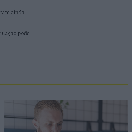
otam ainda
truação pode