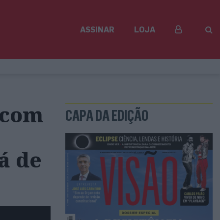
ASSINAR
LOJA
o com
CAPA DA EDIÇÃO
á de