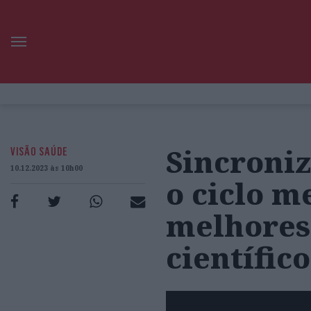
Sincroniz
VISÃO SAÚDE
10.12.2023 às 10h00
o ciclo m
melhores 
científic