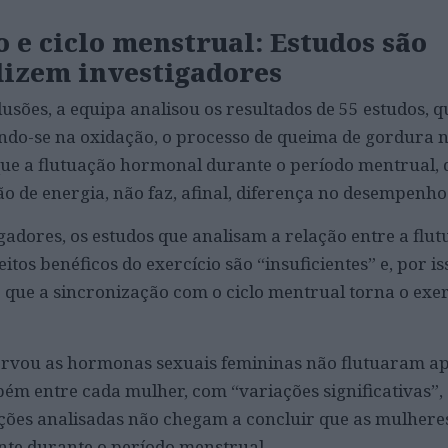
o e ciclo menstrual: Estudos são
 dizem investigadores
usões, a equipa analisou os resultados de 55 estudos, 
ndo-se na oxidação, o processo de queima de gordura 
ue a flutuação hormonal durante o período mentrual, 
 de energia, não faz, afinal, diferença no desempenho 
gadores, os estudos que analisam a relação entre a flu
tos benéficos do exercício são “insuficientes” e, por is
 que a sincronização com o ciclo mentrual torna o exerc
servou as hormonas sexuais femininas não flutuaram a
bém entre cada mulher, com “variações significativas”,
gações analisadas não chegam a concluir que as mulher
nte durante o período menstrual.