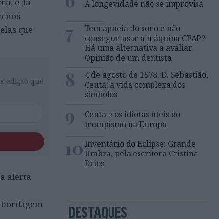
6
ra, e da
A longevidade não se improvisa
a nos
7
Tem apneia do sono e não
elas que
consegue usar a máquina CPAP?
Há uma alternativa a avaliar.
Opinião de um dentista
8
4 de agosto de 1578. D. Sebastião,
da edição que
Ceuta: a vida complexa dos
símbolos
9
Ceuta e os idiotas úteis do
trumpismo na Europa
10
Inventário do Eclipse: Grande
Umbra, pela escritora Cristina
Drios
pa alerta
a abordagem
DESTAQUES