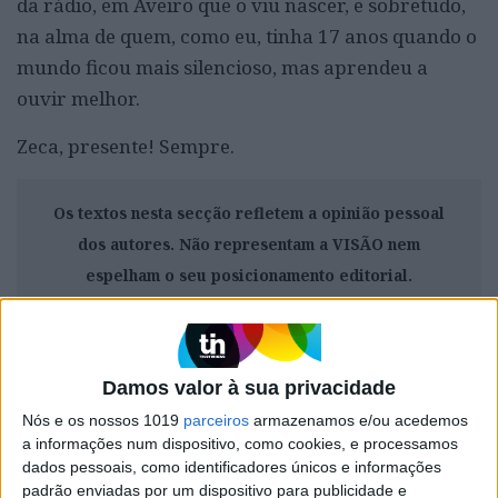
da rádio, em Aveiro que o viu nascer, e sobretudo,
na alma de quem, como eu, tinha 17 anos quando o
mundo ficou mais silencioso, mas aprendeu a
ouvir melhor.
Zeca, presente! Sempre.
Os textos nesta secção refletem a opinião pessoal
dos autores. Não representam a VISÃO nem
espelham o seu posicionamento editorial.
Damos valor à sua privacidade
CAPA DA EDIÇÃO
Nós e os nossos 1019
parceiros
armazenamos e/ou acedemos
a informações num dispositivo, como cookies, e processamos
dados pessoais, como identificadores únicos e informações
padrão enviadas por um dispositivo para publicidade e