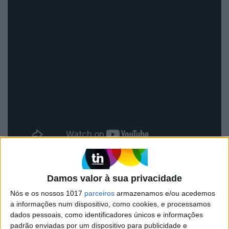
Damos valor à sua privacidade
Palavras-chave:
Nós e os nossos 1017
parceiros
armazenamos e/ou acedemos
a informações num dispositivo, como cookies, e processamos
America
Arte / Artes do espectáculo / teatro, cinema
dados pessoais, como identificadores únicos e informações
Atlantic
padrão enviadas por um dispositivo para publicidade e