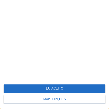
O "look" de Letizia no reencontro
com a filha em Marín
EU ACEITO
MAIS OPÇÕES