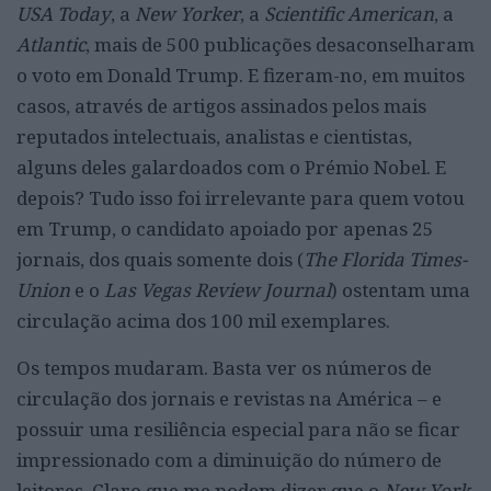
USA Today
, a
New Yorker
, a
Scientific American
, a
Atlantic
, mais de 500 publicações desaconselharam
o voto em Donald Trump. E fizeram-no, em muitos
casos, através de artigos assinados pelos mais
reputados intelectuais, analistas e cientistas,
alguns deles galardoados com o Prémio Nobel. E
depois? Tudo isso foi irrelevante para quem votou
em Trump, o candidato apoiado por apenas 25
jornais, dos quais somente dois (
The Florida Times-
Union
e o
Las Vegas Review Journal
) ostentam uma
circulação acima dos 100 mil exemplares.
Os tempos mudaram. Basta ver os números de
circulação dos jornais e revistas na América – e
possuir uma resiliência especial para não se ficar
impressionado com a diminuição do número de
leitores. Claro que me podem dizer que o
New York