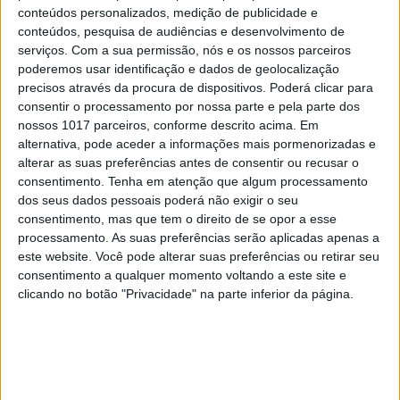
conteúdos personalizados, medição de publicidade e
Comunicação e informação / Escrita e meios de
conteúdos, pesquisa de audiências e desenvolvimento de
comunicação / meios de comunicação
serviços.
Com a sua permissão, nós e os nossos parceiros
poderemos usar identificação e dados de geolocalização
Donald Trump
eleições
Joan Crawford
Johnny Guitar
precisos através da procura de dispositivos. Poderá clicar para
Las Vegas Review Journal
Le Monde
Los Angeles Times
consentir o processamento por nossa parte e pela parte dos
nossos 1017 parceiros, conforme descrito acima. Em
New York Times
New Yorker
Nicholas Ray
alternativa, pode aceder a informações mais pormenorizadas e
Nova Iorque
política
política (geral)
alterar as suas preferências antes de consentir ou recusar o
consentimento.
Tenha em atenção que algum processamento
Presidente dos Estados Unidos
The Times
USA Today
dos seus dados pessoais poderá não exigir o seu
Vanity Fair
Vida social / Política / eleitos
consentimento, mas que tem o direito de se opor a esse
processamento. As suas preferências serão aplicadas apenas a
Vida social / Política / habitantes
este website. Você pode alterar suas preferências ou retirar seu
consentimento a qualquer momento voltando a este site e
clicando no botão "Privacidade" na parte inferior da página.
RELACIONADOS