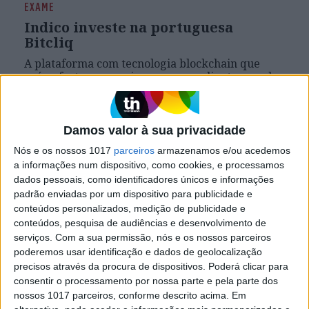
EXAME
Indico investe na portuguesa
Bitcliq
A plataforma com tecnologia blockchain que
reúne frotas pesqueiras e os seus clientes recebe
investimento de 600 mil euros, a segunda aposta
da Indico Capital Partners depois da também
portuguesa Sound Particles
Damos valor à sua privacidade
Nós e os nossos 1017
parceiros
armazenamos e/ou acedemos
a informações num dispositivo, como cookies, e processamos
dados pessoais, como identificadores únicos e informações
padrão enviadas por um dispositivo para publicidade e
conteúdos personalizados, medição de publicidade e
conteúdos, pesquisa de audiências e desenvolvimento de
serviços.
Com a sua permissão, nós e os nossos parceiros
poderemos usar identificação e dados de geolocalização
precisos através da procura de dispositivos. Poderá clicar para
consentir o processamento por nossa parte e pela parte dos
nossos 1017 parceiros, conforme descrito acima. Em