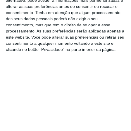
alternativa, pode aceder a informações mais pormenorizadas e
ECONOMIA
alterar as suas preferências antes de consentir ou recusar o
Mais turistas que habitantes?
consentimento.
Tenha em atenção que algum processamento
Portugal faz parte de clube restrito
dos seus dados pessoais poderá não exigir o seu
consentimento, mas que tem o direito de se opor a esse
A Nova Zelândia prepara-se para receber
processamento. As suas preferências serão aplicadas apenas a
anualmente mais turistas do que tem habitantes.
Mas já há vários países que vivem esse
este website. Você pode alterar suas preferências ou retirar seu
fenómeno, entre os quais Portugal
consentimento a qualquer momento voltando a este site e
clicando no botão "Privacidade" na parte inferior da página.
Exame
EXAME