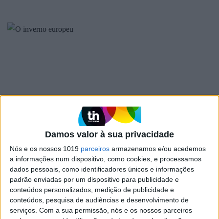
EDITORIAL
Damos valor à sua privacidade
O inverno europeu
Nós e os nossos 1019
parceiros
armazenamos e/ou acedemos
a informações num dispositivo, como cookies, e processamos
As eleições europeias de maio não devem ser
vistas apenas como uma sessão de aquecimento
dados pessoais, como identificadores únicos e informações
para as legislativas de outubro
padrão enviadas por um dispositivo para publicidade e
conteúdos personalizados, medição de publicidade e
conteúdos, pesquisa de audiências e desenvolvimento de
serviços.
Com a sua permissão, nós e os nossos parceiros