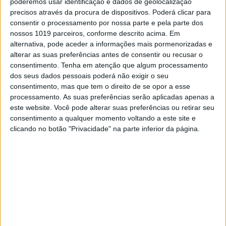
poderemos usar identificação e dados de geolocalização
precisos através da procura de dispositivos. Poderá clicar para
consentir o processamento por nossa parte e pela parte dos
nossos 1019 parceiros, conforme descrito acima. Em
alternativa, pode aceder a informações mais pormenorizadas e
alterar as suas preferências antes de consentir ou recusar o
consentimento.
Tenha em atenção que algum processamento
dos seus dados pessoais poderá não exigir o seu
consentimento, mas que tem o direito de se opor a esse
processamento. As suas preferências serão aplicadas apenas a
POLÍTICA
este website. Você pode alterar suas preferências ou retirar seu
Chega, de André Ventura, e
consentimento a qualquer momento voltando a este site e
clicando no botão "Privacidade" na parte inferior da página.
Democracia 21 avançam juntos para
as europeias
O ex-candidato do PSD a Loures e Sofia Afonso
Ferreira, a líder do movimento que diz pertencer
à direita liberal, selam acordo de coligação. O
Chega precisa, antes disso, de ser legalizado pelo
Tribunal Constitucional