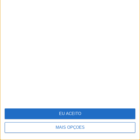
As fotografias do reencontro de Rita
Pereira e Isaac Carvalho
EU ACEITO
MAIS OPÇÕES