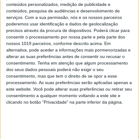
faturar será tributado com a aplicação de um
conteúdos personalizados, medição de publicidade e
conteúdos, pesquisa de audiências e desenvolvimento de
coeficiente de 0,35, ou seja, paga impostos sobre
serviços.
Com a sua permissão, nós e os nossos parceiros
35% das receitas. O restante é considerado custo
poderemos usar identificação e dados de geolocalização
da atividade. Se optar pela contabilidade
precisos através da procura de dispositivos. Poderá clicar para
consentir o processamento por nossa parte e pela parte dos
organizada, terá de obedecer às regras do IRC, as
nossos 1019 parceiros, conforme descrito acima. Em
mesmas das empresas. Mas atenção que, além
alternativa, pode aceder a informações mais pormenorizadas e
disto, o AL terá de ficar afeto à atividade para
alterar as suas preferências antes de consentir ou recusar o
consentimento.
Tenha em atenção que algum processamento
efeitos fiscais.
dos seus dados pessoais poderá não exigir o seu
consentimento, mas que tem o direito de se opor a esse
processamento. As suas preferências serão aplicadas apenas a
> Registo do AL
este website. Você pode alterar suas preferências ou retirar seu
Pode fazê-lo através do Balcão Único Eletrónico
consentimento a qualquer momento voltando a este site e
sem qualquer custo associado ou na Câmara
clicando no botão "Privacidade" na parte inferior da página.
Municipal da área do estabelecimento de
alojamento local. Para completar o processo,
precisa do Cartão de Cidadão ou da certidão
permanente do registo comercial (no caso de ser