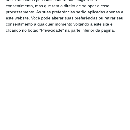
consentimento, mas que tem o direito de se opor a esse
processamento. As suas preferências serão aplicadas apenas a
este website. Você pode alterar suas preferências ou retirar seu
Exame
consentimento a qualquer momento voltando a este site e
clicando no botão "Privacidade" na parte inferior da página.
EXAME
Portugueses procuram equilíbrio
no uso da tecnologia nas escolas
66% das famílias em Portugal pretendem que se
recorra mais a materiais em papel e a manuais
escolares na sala de aula, segundo um novo
estudo encomendado pela Epson.