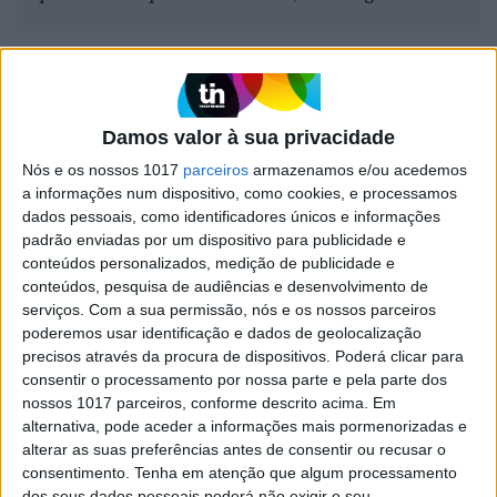
Exame Informática
Damos valor à sua privacidade
Nós e os nossos 1017
parceiros
armazenamos e/ou acedemos
a informações num dispositivo, como cookies, e processamos
dados pessoais, como identificadores únicos e informações
padrão enviadas por um dispositivo para publicidade e
conteúdos personalizados, medição de publicidade e
conteúdos, pesquisa de audiências e desenvolvimento de
serviços.
Com a sua permissão, nós e os nossos parceiros
EXAME INFORMÁTICA
poderemos usar identificação e dados de geolocalização
A flexibilidade aumenta a
precisos através da procura de dispositivos. Poderá clicar para
produtividade
consentir o processamento por nossa parte e pela parte dos
A flexibilidade é a face visível do regime de
nossos 1017 parceiros, conforme descrito acima. Em
trabalho híbrido em vigor na Cofidis, que se
alternativa, pode aceder a informações mais pormenorizadas e
reflete na motivação dos colaboradores e na
alterar as suas preferências antes de consentir ou recusar o
retenção de talento. E cujo impacto positivo se
consentimento.
Tenha em atenção que algum processamento
estende à produtividade.
dos seus dados pessoais poderá não exigir o seu