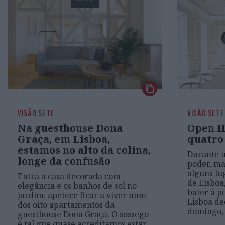
VISÃO SETE
VISÃO SETE
Na guesthouse Dona
Open H
Graça, em Lisboa,
quatro
estamos no alto da colina,
Durante 
longe da confusão
poder, ma
alguns lu
Entra a casa decorada com
de Lisboa
elegância e os banhos de sol no
bater à p
jardim, apetece ficar a viver num
Lisboa de
dos oito apartamentos da
domingo, 
guesthouse Dona Graça. O sossego
é tal que quase acreditamos estar