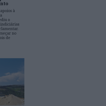
ento
apoios à
ra
ediu o
indiciárias
rlamentar.
omeçar no
ois de