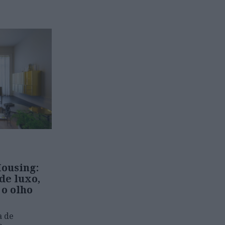
ousing:
e luxo,
 o olho
a de