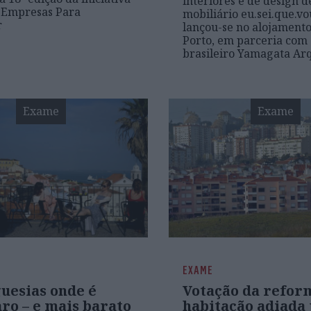
interiores e de design d
 Empresas Para
mobiliário eu.sei.que.v
r
lançou-se no alojamento 
Porto, em parceria com 
brasileiro Yamagata Ar
Exame
Exame
EXAME
uesias onde é
Votação da refor
ro – e mais barato
habitação adiada