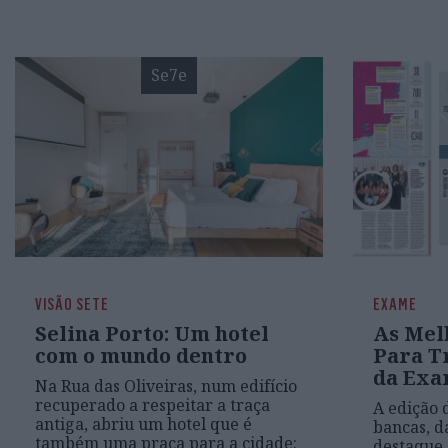
Se7e
VISÃO SETE
EXAME
Selina Porto: Um hotel
As Mel
com o mundo dentro
Para T
da Exa
Na Rua das Oliveiras, num edifício
recuperado a respeitar a traça
A edição 
antiga, abriu um hotel que é
bancas, 
também uma praça para a cidade:
destaque 