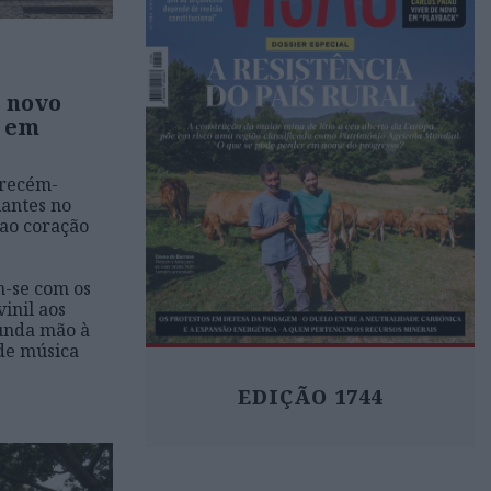
 novo
, em
 recém-
lantes no
ao coração
-se com os
vinil aos
gunda mão à
 de música
EDIÇÃO 1744