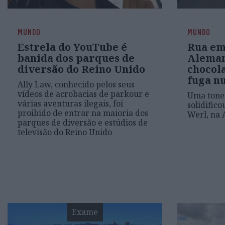
MUNDO
MUNDO
Estrela do YouTube é
Rua em
banida dos parques de
Aleman
diversão do Reino Unido
chocol
fuga n
Ally Law, conhecido pelos seus
vídeos de acrobacias de parkour e
Uma tonel
várias aventuras ilegais, foi
solidific
proibido de entrar na maioria dos
Werl, na
parques de diversão e estúdios de
televisão do Reino Unido
Exame