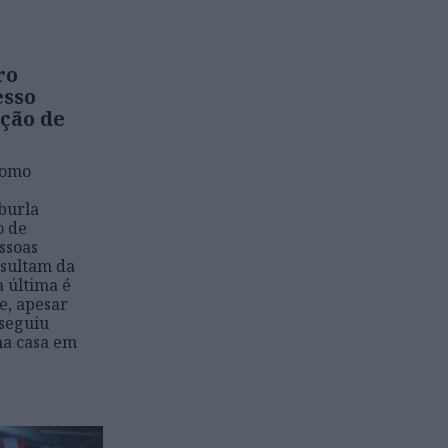
ro
esso
ção de
como
burla
o de
ssoas
esultam da
a última é
e, apesar
nseguiu
ma casa em