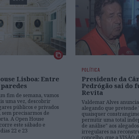
POLÍTICA
ouse Lisboa: Entre
Presidente da Câ
 paredes
Pedrógão sai do 
Revita
um fim de semana, vamos
is uma vez, descobrir
Valdemar Alves anuncia
gares públicos e privados
alegando que pretende 
, sem precisarmos de
quaisquer constrangime
orta. A Open House
permitir uma total ind
corre este sábado e
de análise" aos alegados
dias 22 e 23
irregulares na reconstr
concelho, que a VISÃO 