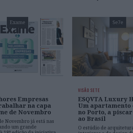
Exame
Se7e
VISÃO SETE
hores Empresas
ESQVTA Luxury H
rabalhar na capa
Um apartamento d
me de Novembro
no Porto, a piscar
ao Brasil
de Novembro já está nas
dando um grande
O estúdio de arquitetur
à 18ª edição da iniciativa