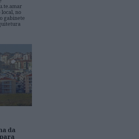
e
ou.te.amar
local, no
o gabinete
quitetura
ma da
 para