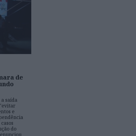
mara de
fundo
 a saída
"evitar
ntos e
ependência
 casos
ução do
denunciou