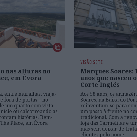
VISÃO SETE
o nas alturas no
Marques Soares: F
ace, em Évora
anos que nasceu o
Corte Inglés
a, entre muralhas, viaja-
Aos 58 anos, os armazé
e fora de portas – no
Soares, na Baixa do Port
de um quarto com vista
reinventam-se para co
anície ou calcorreando as
um passo à frente no c
contam histórias. Bem-
tradicional. Com a reno
 The Place, em Évora
loja das Carmelitas e um
mas sem deixar de trata
clientes pelo nome