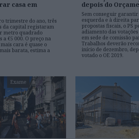
rar casa em
depois do Orçam
Sem conseguir garantir 
esquerda e à direita pa
ro trimestre do ano, três
propostas fiscais, o PS p
s da capital registaram
adiamento das votações 
or metro quadrado
em sede de comissão pa
s a €5 000. O preço na
Trabalhos deverão rec
 mais cara é quase o
início de dezembro, dep
mais barata, estima a
votado o OE 2019.
Exame