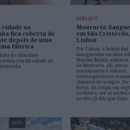
VISÃO SETE
 cidade na
Mouraria: Sangue
ha fica coberta de
em São Cristóvão
ate depois de uma
Lisboa
uma fábrica
Por Lisboa, à boleia das
inauguradas escadas ro
ada de chocolate
Martim Moniz, subimos 
ou numa rua da cidade de
da Mouraria. Ali, novos
 Alemanha
restaurantes e sabores
contemporâneos cruzam
clássicos de sempre. Do 
livros, da roupa em se
cerâmica, até os serões
ao vivo já dão que falar
Se7e
Se7e