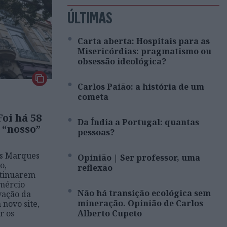
ÚLTIMAS
Carta aberta: Hospitais para as
Misericórdias: pragmatismo ou
obsessão ideológica?
Carlos Paião: a história de um
cometa
oi há 58
Da Índia a Portugal: quantas
 “nosso”
pessoas?
ns Marques
Opinião | Ser professor, uma
o,
reflexão
ntinuarem
omércio
Não há transição ecológica sem
vação da
mineração. Opinião de Carlos
 novo site,
r os
Alberto Cupeto