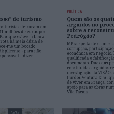
POLÍTICA
esso” de turismo
Quem são os quat
arguidos no proc
os turistas deixaram em
sobre a reconstru
41 milhões de euros por
Pedrógão?
País que esteve à beira
rota há meia dúzia de
MP suspeita de crimes 
rece-me um bocado
corrupção, participação
displicente - para não
económica em negócio, 
esponsável – dizer
qualificada e falsificaçã
documento. Duas das pe
constituídas arguidas r
investigação da VISÃO: 
Lurdes Ventura Dias, qu
de viver em França, co
apoio para as obras nu
Vila Facaia
Se7e