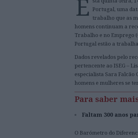
E
sta quinta-feira, 
Portugal, uma dat
trabalho que as 
homens continuam a receb
Trabalho e no Emprego (C
Portugal estão a trabalha
Dados revelados pelo re
pertencente ao ISEG – L
especialista Sara Falcão
homens e mulheres se te
Para saber mai
Faltam 300 anos pa
O Barómetro do Diferenc