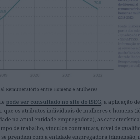
cial Remuneratório entre Homens e Mulheres
que
pode ser consultado no site do ISEG
, a aplicação d
r que os atributos individuais de mulheres e homens (id
idade na atual entidade empregadora), as característica
po de trabalho, vínculos contratuais, nível de qualifi
que se prendem com a entidade empregadora (dimensão,