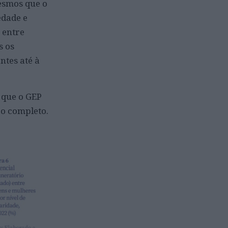
esmos que o
edade e
 entre
s os
ntes até à
 que o GEP
po completo.