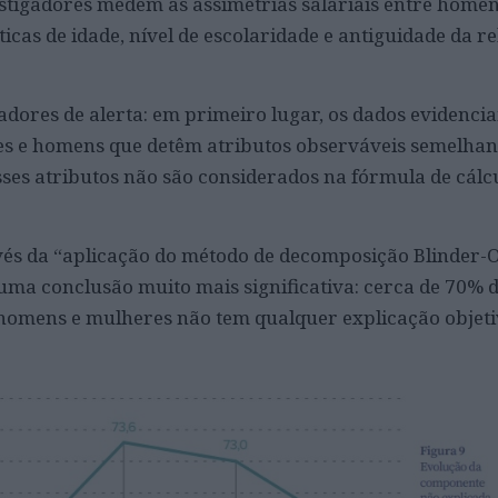
stigadores medem as assimetrias salariais entre homen
cas de idade, nível de escolaridade e antiguidade da r
cadores de alerta: em primeiro lugar, os dados evidenci
es e homens que detêm atributos observáveis semelhan
ses atributos não são considerados na fórmula de cálcul
avés da “aplicação do método de decomposição Blinder-
uma conclusão muito mais significativa: cerca de 70% 
e homens e mulheres não tem qualquer explicação objeti