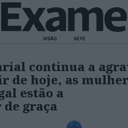
VISÃO
SE7E
arial continua a agra
tir de hoje, as mulhe
al estão a
 de graça