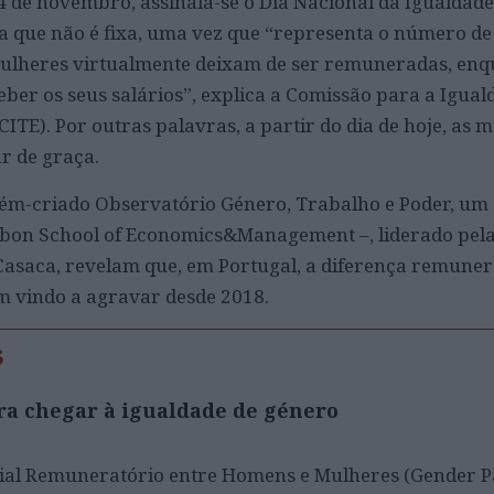
14 de novembro, assinala-se o Dia Nacional da Igualdade
a que não é fixa, uma vez que “representa o número de 
mulheres virtualmente deixam de ser remuneradas, enq
er os seus salários”, explica a Comissão para a Igual
ITE). Por outras palavras, a partir do dia de hoje, as 
r de graça.
cém-criado Observatório Género, Trabalho e Poder, u
isbon School of Economics&Management –, liderado pel
 Casaca, revelam que, em Portugal, a diferença remuner
m vindo a agravar desde 2018.
s
ra chegar à igualdade de género
ial Remuneratório entre Homens e Mulheres (Gender P