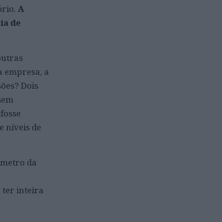
ório.
A
ia de
outras
da empresa, a
sões? Dois
 sem
 fosse
e níveis de
ómetro da
ter inteira