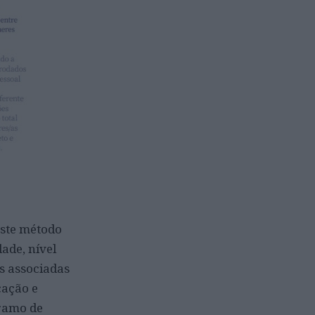
este método
ade, nível
s associadas
cação e
 ramo de