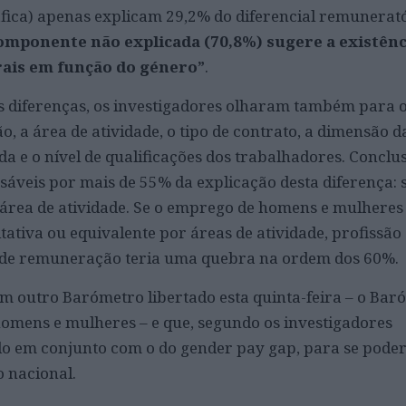
áfica) apenas explicam 29,2% do diferencial remunerat
omponente não explicada (70,8%) sugere a existênc
rais em função do género”
.
as diferenças, os investigadores olharam também para 
o, a área de atividade, o tipo de contrato, a dimensão 
da e o nível de qualificações dos trabalhadores. Conclu
nsáveis por mais de 55% da explicação desta diferença:
a área de atividade. Se o emprego de homens e mulheres
tativa ou equivalente por áreas de atividade, profissão 
ça de remuneração teria uma quebra na ordem dos 60%.
m outro Barómetro libertado esta quinta-feira – o Bar
homens e mulheres – e que, segundo os investigadores
ido em conjunto com o do gender pay gap, para se poder 
 nacional.