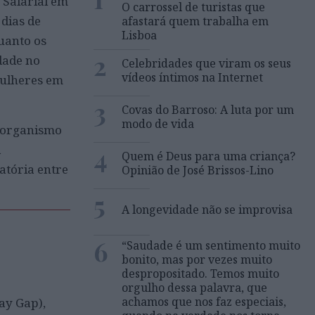
 Salarial em
O carrossel de turistas que
dias de
afastará quem trabalha em
Lisboa
uanto os
2
dade no
Celebridades que viram os seus
vídeos íntimos na Internet
mulheres em
3
Covas do Barroso: A luta por um
modo de vida
m organismo
4
a
Quem é Deus para uma criança?
atória entre
Opinião de José Brissos-Lino
5
A longevidade não se improvisa
6
“Saudade é um sentimento muito
bonito, mas por vezes muito
despropositado. Temos muito
orgulho dessa palavra, que
achamos que nos faz especiais,
ay Gap),