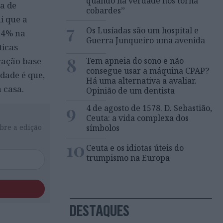
quando na verdade nos torna
a de
cobardes’’
i que a
7
Os Lusíadas são um hospital e
,4% na
Guerra Junqueiro uma avenida
ticas
8
Tem apneia do sono e não
ração base
consegue usar a máquina CPAP?
rdade é que,
Há uma alternativa a avaliar.
 casa.
Opinião de um dentista
9
4 de agosto de 1578. D. Sebastião,
Ceuta: a vida complexa dos
símbolos
bre a edição
10
Ceuta e os idiotas úteis do
trumpismo na Europa
DESTAQUES