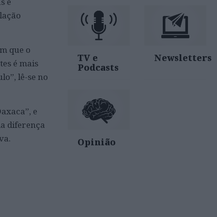
s e
elação
am que o
TV e
Newsletters
tes é mais
Podcasts
o”, lê-se no
Oaxaca”, e
da diferença
va.
Opinião