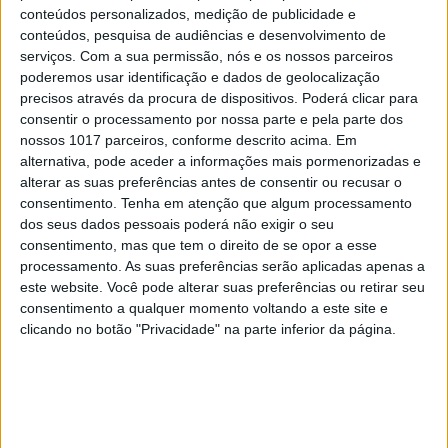
conteúdos personalizados, medição de publicidade e
conteúdos, pesquisa de audiências e desenvolvimento de
serviços.
Com a sua permissão, nós e os nossos parceiros
AMBIENTE E TERRITÓRIO
poderemos usar identificação e dados de geolocalização
Não há transição ecológica sem
precisos através da procura de dispositivos. Poderá clicar para
mineração. Opinião de Carlos
consentir o processamento por nossa parte e pela parte dos
Alberto Cupeto
nossos 1017 parceiros, conforme descrito acima. Em
alternativa, pode aceder a informações mais pormenorizadas e
alterar as suas preferências antes de consentir ou recusar o
consentimento.
Tenha em atenção que algum processamento
dos seus dados pessoais poderá não exigir o seu
consentimento, mas que tem o direito de se opor a esse
processamento. As suas preferências serão aplicadas apenas a
este website. Você pode alterar suas preferências ou retirar seu
consentimento a qualquer momento voltando a este site e
clicando no botão "Privacidade" na parte inferior da página.
CULTURA