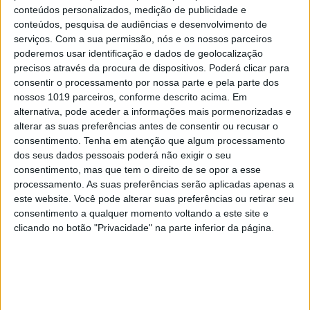
conteúdos personalizados, medição de publicidade e
ser gasto em prevenção e chegaria para vigiar
conteúdos, pesquisa de audiências e desenvolvimento de
esses espaços. Portanto, há claramente que mudar
serviços.
Com a sua permissão, nós e os nossos parceiros
esta visão para a segurança aquática dos
poderemos usar identificação e dados de geolocalização
precisos através da procura de dispositivos. Poderá clicar para
portugueses”, retorquiu.
consentir o processamento por nossa parte e pela parte dos
nossos 1019 parceiros, conforme descrito acima. Em
As autoridades marítimas estão hoje envolvidas em
alternativa, pode aceder a informações mais pormenorizadas e
diversas buscas por água e/ou terra devido a
alterar as suas preferências antes de consentir ou recusar o
desaparecimentos durante o fim de semana em
consentimento.
Tenha em atenção que algum processamento
dos seus dados pessoais poderá não exigir o seu
águas marítimas e fluviais: na praia da Costa Nova,
consentimento, mas que tem o direito de se opor a esse
em Ílhavo, no distrito de Aveiro; na praia da Vieira,
processamento. As suas preferências serão aplicadas apenas a
na Marinha Grande, distrito de Leiria; no rio Tejo,
este website. Você pode alterar suas preferências ou retirar seu
consentimento a qualquer momento voltando a este site e
em Lisboa; e na praia dos Salgueiros, em Vila Nova
clicando no botão "Privacidade" na parte inferior da página.
de Gaia, distrito do Porto.
RCP // MCL