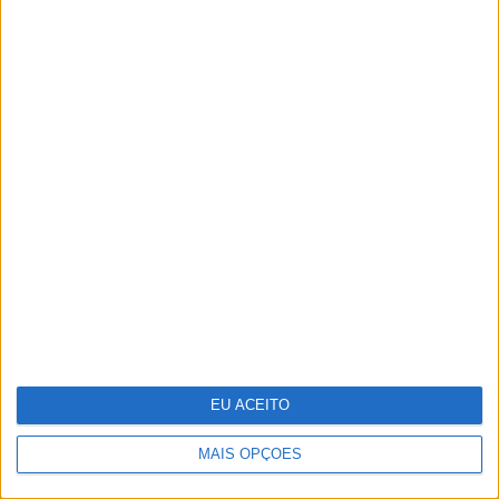
Da Varanda ao Jardim: Viva o
Exterior com a Nova Coleção JYSK
EU ACEITO
MAIS OPÇÕES