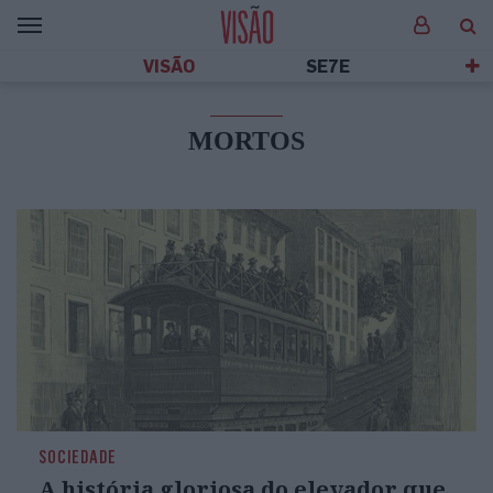
VISÃO
SE7E
MORTOS
SOCIEDADE
A história gloriosa do elevador que