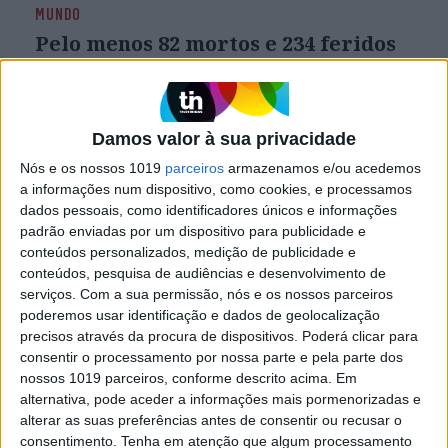
MUNDO
Pelo menos 82 mortos e 234 feridos
nas últimas 24 horas na Faixa de
Gaza
A ofensiva israelita na Faixa de Gaza provocou
pelo menos 82 mortos e 234 feridos nas últimas
Damos valor à sua privacidade
24 horas, números diários superiores aos
Nós e os nossos 1019
parceiros
armazenamos e/ou acedemos
registados nas últimas semanas
a informações num dispositivo, como cookies, e processamos
dados pessoais, como identificadores únicos e informações
padrão enviadas por um dispositivo para publicidade e
conteúdos personalizados, medição de publicidade e
conteúdos, pesquisa de audiências e desenvolvimento de
serviços.
Com a sua permissão, nós e os nossos parceiros
poderemos usar identificação e dados de geolocalização
precisos através da procura de dispositivos. Poderá clicar para
consentir o processamento por nossa parte e pela parte dos
nossos 1019 parceiros, conforme descrito acima. Em
alternativa, pode aceder a informações mais pormenorizadas e
alterar as suas preferências antes de consentir ou recusar o
consentimento.
Tenha em atenção que algum processamento