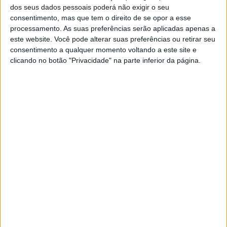
dos seus dados pessoais poderá não exigir o seu
MUNDO
consentimento, mas que tem o direito de se opor a esse
Gaza: Mais de 200 corpos
processamento. As suas preferências serão aplicadas apenas a
recuperados no pátio do hospital
este website. Você pode alterar suas preferências ou retirar seu
Nasser
consentimento a qualquer momento voltando a este site e
Alguns desses corpos eram de pessoas que foram
clicando no botão "Privacidade" na parte inferior da página.
mortas quando as forças israelitas invadiram o
hospital, outros de civis que morreram durante o
cerco ao hospital, no mês passado