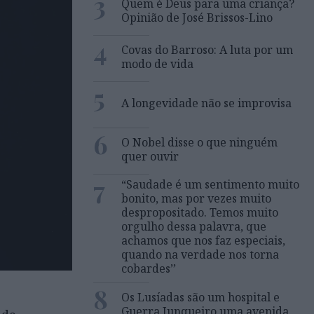
3
Quem é Deus para uma criança?
Opinião de José Brissos-Lino
4
Covas do Barroso: A luta por um
modo de vida
5
A longevidade não se improvisa
6
O Nobel disse o que ninguém
quer ouvir
7
“Saudade é um sentimento muito
bonito, mas por vezes muito
despropositado. Temos muito
orgulho dessa palavra, que
achamos que nos faz especiais,
quando na verdade nos torna
cobardes’’
8
Os Lusíadas são um hospital e
Guerra Junqueiro uma avenida