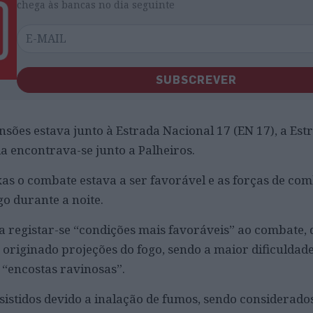
chega às bancas no dia seguinte
SUBSCREVER
sões estava junto à Estrada Nacional 17 (EN 17), a Est
a encontrava-se junto a Palheiros.
s o combate estava a ser favorável e as forças de co
o durante a noite.
a registar-se “condições mais favoráveis” ao combate, 
 originado projeções do fogo, sendo a maior dificuldad
a “encostas ravinosas”.
istidos devido a inalação de fumos, sendo considerados