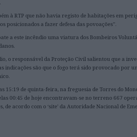
.
ém à RTP que não havia registo de habitações em peri
os posicionados a fazer defesa das povoações”.
ate a este incêndio uma viatura dos Bombeiros Voluntá
danos.
o, o responsável da Proteção Civil salientou que a inv
as indicações são que o fogo terá sido provocado por u
ico.
las 15:19 de quinta-feira, na freguesia de Torres do Mon
las 00:45 de hoje encontravam-se no terreno 667 oper
s, de acordo com o ‘site’ da Autoridade Nacional de Em