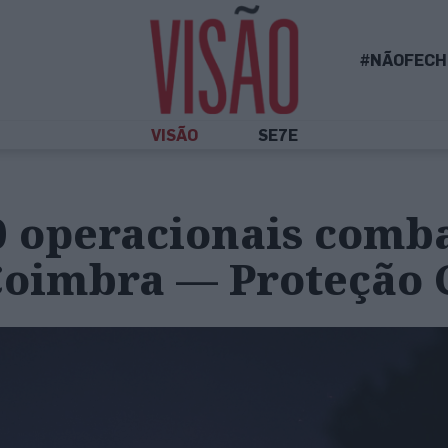
#NÃOFECH
VISÃO
SE7E
0 operacionais com
Coimbra — Proteção C