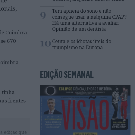
 de
ionais,
9
Tem apneia do sono e não
consegue usar a máquina CPAP?
Há uma alternativa a avaliar.
Opinião de um dentista
 de Coimbra,
10
ase 670
Ceuta e os idiotas úteis do
trumpismo na Europa
 Coimbra
EDIÇÃO SEMANAL
 tinha
uas frentes
da edição que