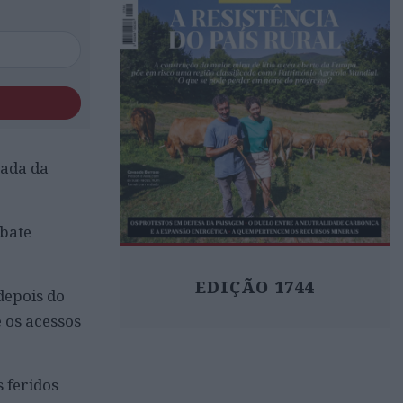
rada da
mbate
EDIÇÃO 1744
depois do
e os acessos
 feridos