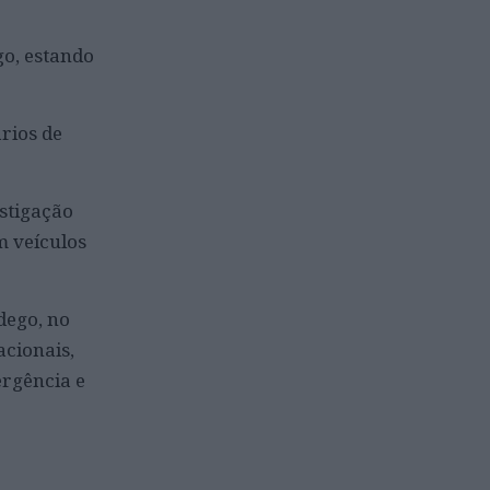
go, estando
rios de
estigação
m veículos
dego, no
acionais,
ergência e