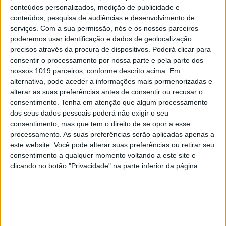
inclui a construção de um parque de
conteúdos personalizados, medição de publicidade e
conteúdos, pesquisa de audiências e desenvolvimento de
estacionamento subterrâneo de 400 lugares no
serviços.
Com a sua permissão, nós e os nossos parceiros
centro da cidade.
poderemos usar identificação e dados de geolocalização
precisos através da procura de dispositivos. Poderá clicar para
Segundo o
Expresso
, preço-base foi definido com
consentir o processamento por nossa parte e pela parte dos
nossos 1019 parceiros, conforme descrito acima. Em
base num orçamento desenhado pelo projetista
alternativa, pode aceder a informações mais pormenorizadas e
contratado pela Câmara: o gabinete de arquitetura
alterar as suas preferências antes de consentir ou recusar o
RDLM, o mesmo que desenhou a casa de Espinho de
consentimento.
Tenha em atenção que algum processamento
dos seus dados pessoais poderá não exigir o seu
Montenegro.
consentimento, mas que tem o direito de se opor a esse
processamento. As suas preferências serão aplicadas apenas a
A RDLM, segundo consta no site deste gabinete de
este website. Você pode alterar suas preferências ou retirar seu
arquitetura, foi também a responsável pelo projeto
consentimento a qualquer momento voltando a este site e
do Casino de Chaves, que pertence à Solverde, até
clicando no botão "Privacidade" na parte inferior da página.
há pouco tempo um dos clientes da Spinumviva, a
sociedade familiar de Montenegro.
Sucessor do PM no seu