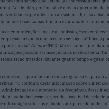
ue prestam serviços ao Estado (as concessionárias que 
plo). Ao cidadão, porém, não é dada a oportunidade d
das entidades que aderiram ao sistema. E, caso a lista 
informado. O seu consentimento é automático – ou melh
ema de comunicação”, insiste a comissão, “sem conhecer
e empresas privadas que prestam serviços públicos) po
 por esta via.” Aliás, a CNPD não vê como a inviolabili
omunicações possam ser asseguradas neste sistema. T
ssoais serão tratados, durante quanto tempo e quem o
 comissão, é que a morada única digital sirva para traç
derirem. “O conjunto desta informação sobre a interaç
 Administração e o momento e a frequência dessa inte
ida privada das pessoas e, sendo suscetível de relacio
de informação sobre os cidadãos por parte do poder pú