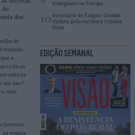
 às secretas
trumpismo na Europa
a do
10
Inventário do Eclipse: Grande
ivada dos
Umbra, pela escritora Cristina
Drios
selho de
 Comissão
EDIÇÃO SEMANAL
 que a
as críticas
 servidores
te um ano?
ro, sem
 o Governo
 na quinta-