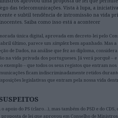
inistros aprovou uma proposta de lei que permite
ego das telecomunicações. Vista à lupa, a iniciativ
cente e subtil tendência de intromissão na vida pr
inocentes. Saiba como isso está a acontecer
morada única digital, aprovada em decreto-lei pelo Con
 abril último, parece um
simplex
bem apanhado. Mas a
ção de Dados, na análise que fez ao diploma, considera
o na vida privada dos portugueses. Já verá porquê – e 
ro exemplo – que todos os seus registos que entram nos
omunicações ficam indiscriminadamente retidos duran
isposições legislativas que entram pela nossa vida dent
SUSPEITOS
o apoio do PS (claro…), mas também do PSD e do CDS,
 proposta de lei que aprovou em Conselho de Ministros,