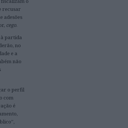
fiscalizam o
e recusar
de adesões
or,
cego
.
 à partida
derão, no
dade e a
ambém não
s
ar o perfil
ão com
ração é
namento,
blico”,