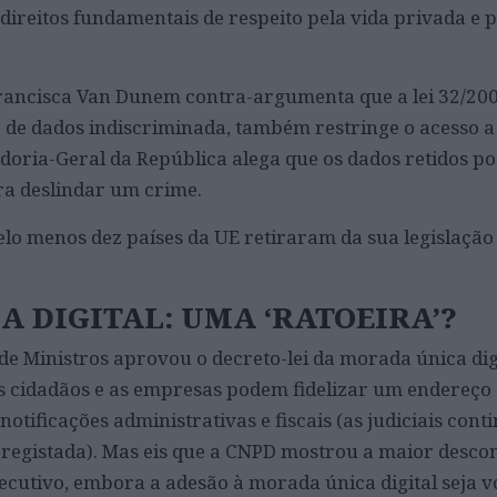
direitos fundamentais de respeito pela vida privada e 
Francisca Van Dunem contra-argumenta que a lei 32/20
de dados indiscriminada, também restringe o acesso a
doria-Geral da República alega que os dados retidos p
ara deslindar um crime.
lo menos dez países da UE retiraram da sua legislação 
 DIGITAL: UMA ‘RATOEIRA’?
 de Ministros aprovou o decreto-lei da morada única dig
 cidadãos e as empresas podem fidelizar um endereço 
notificações administrativas e fiscais (as judiciais con
registada). Mas eis que a CNPD mostrou a maior desco
xecutivo, embora a adesão à morada única digital seja v