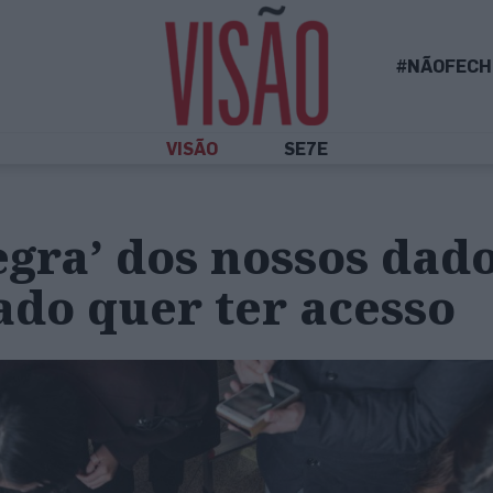
#NÃOFECH
VISÃO
SE7E
negra’ dos nossos dad
ado quer ter acesso