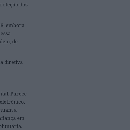
proteção dos
08, embora
 essa
odem, de
a diretiva
ital. Parece
eletrónico,
tinuam a
nfiança em
oluntária.