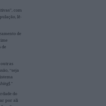
tivas”, com
pulação, lê-
uzamento de
rime
s de
a outras
são, “seja
sistema
shing
].”
erdade do
ar por ali