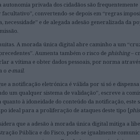
na autonomia privada dos cidadãos são frequentemente
 facultativo”, convertendo-se depois em “regras imposi
a, necessidade” e de alegada adesão generalizada da po
missão.
muitas. A morada única digital abre caminho a um “cr
precedentes”. Aumenta também o risco de
phishing
– c
rlar a vítima e obter dados pessoais, por norma atravé
a o
e-mail
.
ue a notificação eletrónica é válida por si só e dispens
ndo um qualquer sistema de validação”, escreve a comis
 quanto à idoneidade do conteúdo da notificação, este 
o ideal para a proliferação de ataques deste tipo [
phi
era que a adesão à morada única digital mitiga a lib
tração Pública e do Fisco, pode-se igualmente comunic