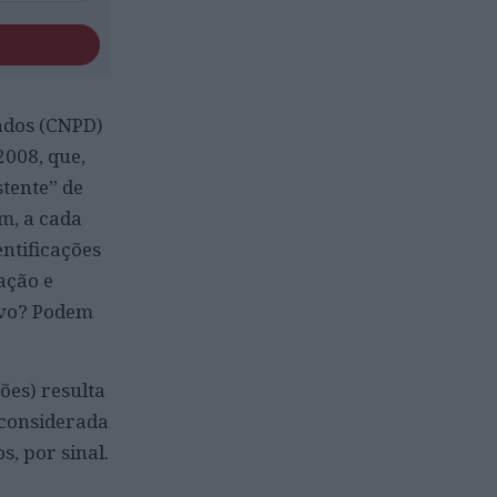
ados (CNPD)
2008, que,
tente” de
m, a cada
ntificações
ação e
ivo? Podem
es) resulta
 considerada
, por sinal.