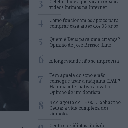
3
Celebridades que viram os seus
vídeos íntimos na Internet
4
Como funcionam os apoios para
comprar casa antes dos 35 anos
5
Quem é Deus para uma criança?
Opinião de José Brissos-Lino
6
A longevidade não se improvisa
7
Tem apneia do sono e não
consegue usar a máquina CPAP?
Há uma alternativa a avaliar.
Opinião de um dentista
8
4 de agosto de 1578. D. Sebastião,
Ceuta: a vida complexa dos
símbolos
9
Ceuta e os idiotas úteis do