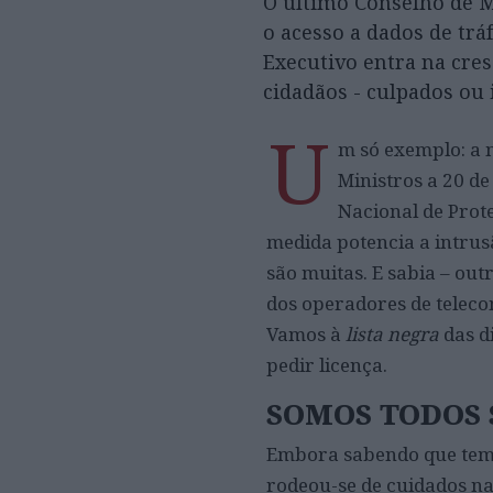
O último Conselho de M
o acesso a dados de tráf
Executivo entra na cres
cidadãos - culpados ou 
U
m só exemplo: a 
Ministros a 20 de
Nacional de Prote
medida potencia a intrusã
são muitas. E sabia – out
dos operadores de telec
Vamos à
lista negra
das d
pedir licença.
SOMOS TODOS 
Embora sabendo que tem 
rodeou-se de cuidados na