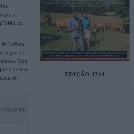
 das
stino, a
l
, SMS ou
 de Defesa
m leque de
orismo. Mas
que o acesso
EDIÇÃO 1744
unal de
da edição que