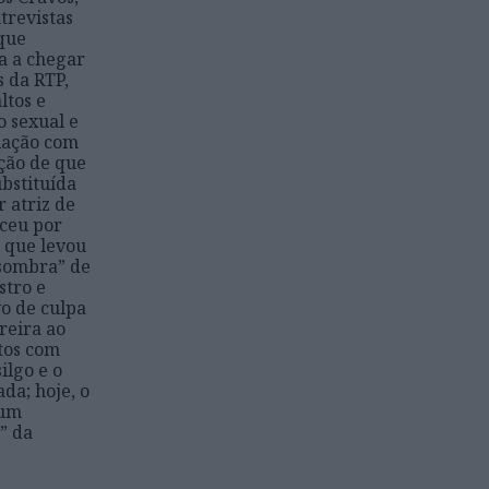
ntrevistas
 que
a a chegar
 da RTP,
ltos e
o sexual e
elação com
cção de que
ubstituída
r atriz de
eceu por
” que levou
“sombra” de
stro e
vo de culpa
reira ao
tos com
ilgo e o
da; hoje, o
 um
” da