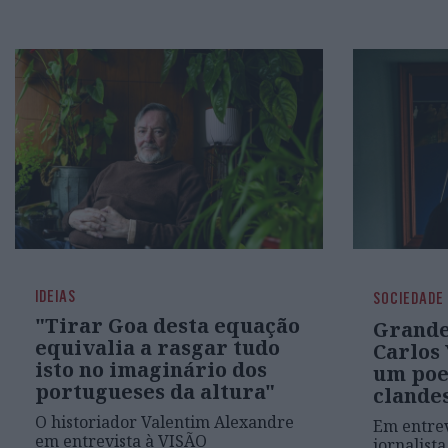
IDEIAS
SOCIEDADE
"Tirar Goa desta equação
Grande
equivalia a rasgar tudo
Carlos 
isto no imaginário dos
um poe
portugueses da altura"
clande
O historiador Valentim Alexandre
Em entrev
em entrevista à VISÃO
jornalist