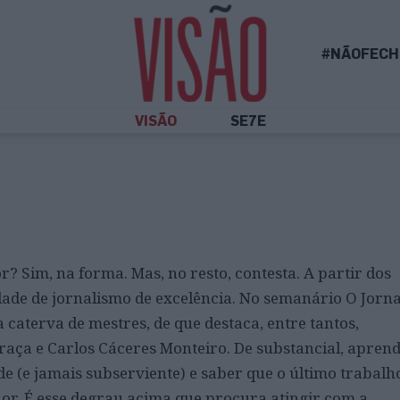
#NÃOFECH
VISÃO
SE7E
? Sim, na forma. Mas, no resto, contesta. A partir dos
ade de jornalismo de excelência. No semanário O Jornal
 caterva de mestres, de que destaca, entre tantos,
raça e Carlos Cáceres Monteiro. De substancial, apren
de (e jamais subserviente) e saber que o último trabalh
or. É esse degrau acima que procura atingir com a