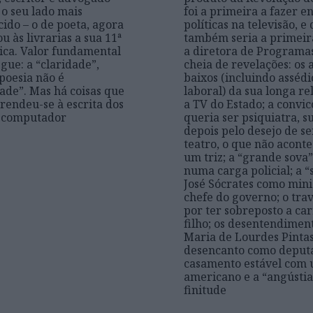
o seu lado mais
foi a primeira a fazer e
ido – o de poeta, agora
políticas na televisão, e
u às livrarias a sua 11ª
também seria a primeir
ica. Valor fundamental
a diretora de Programas
gue: a “claridade”,
cheia de revelações: os a
poesia não é
baixos (incluindo assédi
ade”. Mas há coisas que
laboral) da sua longa r
endeu-se à escrita dos
a TV do Estado; a convi
o computador
queria ser psiquiatra, s
depois pelo desejo de se
teatro, o que não acont
um triz; a “grande sova
numa carga policial; a 
José Sócrates como mini
chefe do governo; o tra
por ter sobreposto a car
filho; os desentendimen
Maria de Lourdes Pintas
desencanto como deputa
casamento estável com
americano e a “angústia
finitude