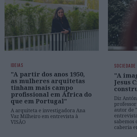
IDEIAS
SOCIEDADE
"A partir dos anos 1950,
"A imag
as mulheres arquitetas
Jesus 
tinham mais campo
constr
profissional em África do
Diz Antón
que em Portugal"
professor 
autor de "
A arquiteta e investigadora Ana
entrevist
Vaz Milheiro em entrevista à
sabemos d
VISÃO
caberia e