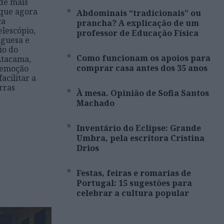
 de mais
 que agora
Abdominais “tradicionais” ou
ca
prancha? A explicação de um
elescópio,
professor de Educação Física
uguesa e
io do
Como funcionam os apoios para
Atacama,
comprar casa antes dos 35 anos
 remoção
facilitar a
rras
À mesa. Opinião de Sofia Santos
Machado
Inventário do Eclipse: Grande
Umbra, pela escritora Cristina
Drios
Festas, feiras e romarias de
Portugal: 15 sugestões para
celebrar a cultura popular