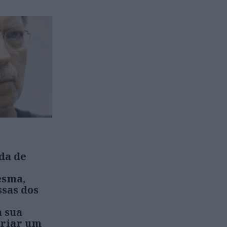
da de
esma,
sas dos
a sua
criar um