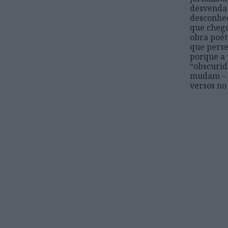
desvenda 
desconhec
que chego
obra poét
que perse
porque a 
“obscurid
mudam – r
versos n