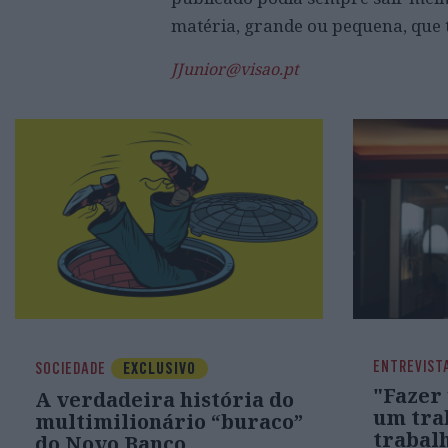
matéria, grande ou pequena, que 
JJunior@visao.pt
ENTREVIST
SOCIEDADE
EXCLUSIVO
"Fazer
A verdadeira história do
um tra
multimilionário “buraco”
trabal
do Novo Banco