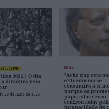
IDEIAS
EXCLUSIVO
"Acho que esta on
des 2026 | O dia
extremismo se
 a ditadura veio
consumirá a si m
car
porque as promes
do 28 de maio de 1926
populistas serão
confrontadas pel
incapacidade de 