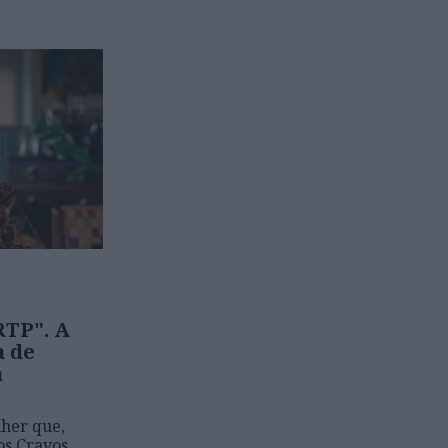
RTP". A
a de
a
lher que,
s Cravos,