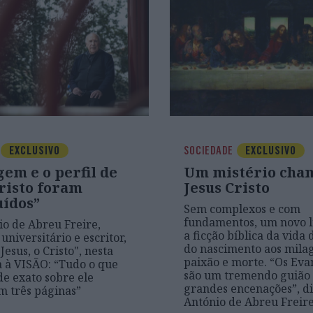
EXCLUSIVO
SOCIEDADE
EXCLUSIVO
em e o perfil de
Um mistério cha
Cristo foram
Jesus Cristo
uídos”
Sem complexos e com
fundamentos, um novo l
io de Abreu Freire,
a ficção bíblica da vida 
universitário e escritor,
do nascimento aos milag
Jesus, o Cristo", nesta
paixão e morte. “Os Eva
a à VISÃO: “Tudo o que
são um tremendo guião
e exato sobre ele
grandes encenações”, diz
m três páginas”
António de Abreu Freir