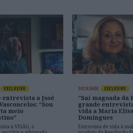
EXCLUSIVO
SOCIEDADE
EXCLUSIVO
 entrevista a José
"Saí magoada da 
Vasconcelos: “Sou
grande entrevist
ta meio
vida a Maria Elis
stino”
Domingues
ista à VISÃO, o
Entrevista de vida à mu
a, escritor e advogado
produto da Revolução do