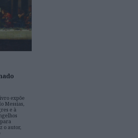
mado
ivro expõe
do Messias,
res e à
ngelhos
 para
 o autor,
e