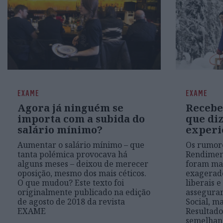
EXAME
EXAME
Agora já ninguém se
Recebe
importa com a subida do
que di
salário mínimo?
experi
Aumentar o salário mínimo – que
Os rumor
tanta polémica provocava há
Rendiment
alguns meses – deixou de merecer
foram ma
oposição, mesmo dos mais céticos.
exagerado
O que mudou? Este texto foi
liberais e
originalmente publicado na edição
assegurar
de agosto de 2018 da revista
Social, m
EXAME
Resultad
semelhan