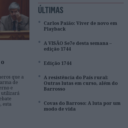
ÚLTIMAS
Carlos Paião: Viver de novo em
Playback
A VISÃO Se7e desta semana –
edição 1744
 o
Edição 1744
eros que a
A resistência do País rural:
 arma de
Outras lutas em curso, além do
erno e
Barrosso
utilizará
ebate
Covas do Barroso: A luta por um
, esta
modo de vida