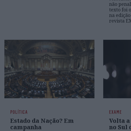
não penal
texto foi
na edição
revista 
POLÍTICA
EXAME
Estado da Nação? Em
Volta a
campanha
no Sul