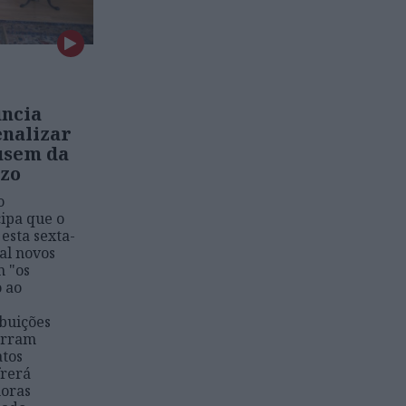
uncia
enalizar
usem da
azo
o
ipa que o
esta sexta-
ial novos
 "os
 ao
buições
orram
atos
frerá
horas