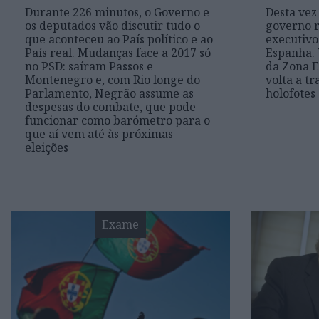
Durante 226 minutos, o Governo e
Desta vez
os deputados vão discutir tudo o
governo r
que aconteceu ao País político e ao
executivo
País real. Mudanças face a 2017 só
Espanha.
no PSD: saíram Passos e
da Zona E
Montenegro e, com Rio longe do
volta a t
Parlamento, Negrão assume as
holofotes
despesas do combate, que pode
funcionar como barómetro para o
que aí vem até às próximas
eleições
Exame