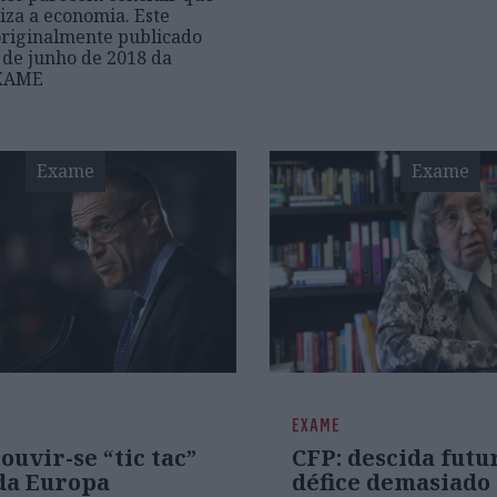
iza a economia. Este
 originalmente publicado
 de junho de 2018 da
EXAME
Exame
Exame
EXAME
 ouvir-se “tic tac”
CFP: descida futu
 da Europa
défice demasiado