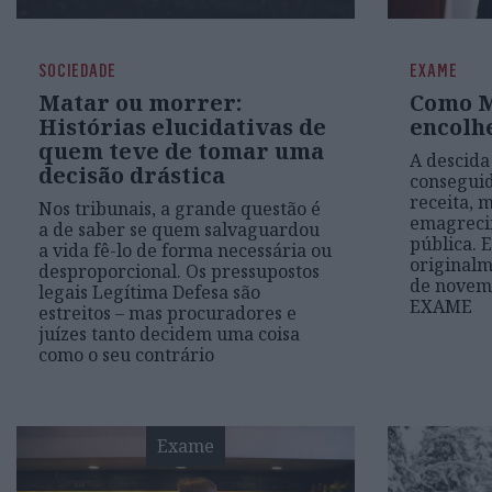
SOCIEDADE
EXAME
Matar ou morrer:
Como M
Histórias elucidativas de
encolh
quem teve de tomar uma
A descida 
decisão drástica
consegui
receita, 
Nos tribunais, a grande questão é
emagreci
a de saber se quem salvaguardou
pública. E
a vida fê-lo de forma necessária ou
originalm
desproporcional. Os pressupostos
de novemb
legais Legítima Defesa são
EXAME
estreitos – mas procuradores e
juízes tanto decidem uma coisa
como o seu contrário
Exame