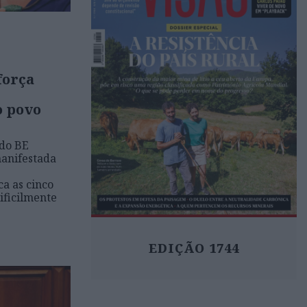
força
o povo
do BE
anifestada
ca as cinco
ificilmente
EDIÇÃO 1744