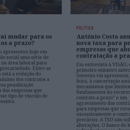
POLÍTICA
vai mudar para os
António Costa an
tos a prazo?
nova taxa para p
empresas que ab
o apresentou hoje em
contratação a pr
ão social uma série de
 na área laboral para
Em entrevista à VISÃO, 
 precariedade. Entre as
primeiro-ministro antec
s está a redução do
Governo vai apresentar, 
áximo dos contratos a
feira, à concertação soc
ma penalização
mecanismos que limitem
a das empresas que
fundamentos do recurso
sse tipo de vínculo de
contrato a prazo" e um
essiva.
agravamento das contri
para empresas que rec
excessivamente a contr
precários. A TSU não so
alterações. O banco de 