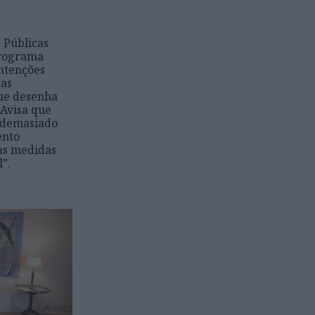
 Públicas
Programa
intenções
mas
ue desenha
 Avisa que
á demasiado
ento
as medidas
”.