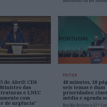
individual vai ser elimi
POLÍTICA
5 de Abril: CDS
48 minutos, 18 pág
Ministro das
seis temas e duas
struturas e LNEC
prioridades: clas
lamento com
média e agenda so
er de urgência"
Rui Rio fechou o 37.º Co