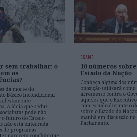
EXAME
r sem trabalhar: o
10 números sobre
zem as
Estado da Nação
ências?
Conheça alguns dos núm
oposição utilizará como
es da morte do
arremesso contra o Gov
o Básico Incondicional
aqueles que o Executivo 
nifestamente
com escudo durante o d
s. A ideia que seduz
sobre o Estado da Nação
 socialistas pode não
manhã em discussão no
 o futuro do Estado
Parlamento.
as não está enterrada.
os de programas
tes parecem concluir que