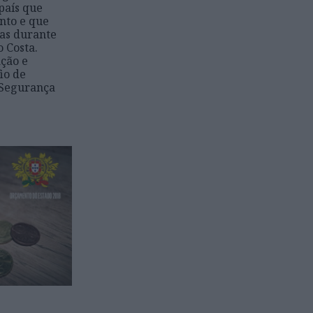
 país que
ento e que
das durante
 Costa.
ação e
io de
 Segurança