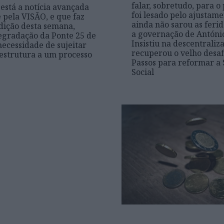
falar, sobretudo, para o
está a notícia avançada
foi lesado pelo ajustam
e pela VISÃO, e que faz
ainda não sarou as feri
dição desta semana,
a governação de António
egradação da Ponte 25 de
Insistiu na descentraliz
 necessidade de sujeitar
recuperou o velho desaf
aestrutura a um processo
Passos para reformar a
Social