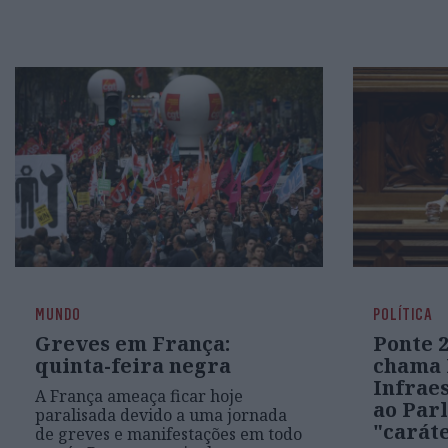
MUNDO
POLÍTICA
Greves em França:
Ponte 2
quinta-feira negra
chama 
Infrae
A França ameaça ficar hoje
ao Par
paralisada devido a uma jornada
"carát
de greves e manifestações em todo