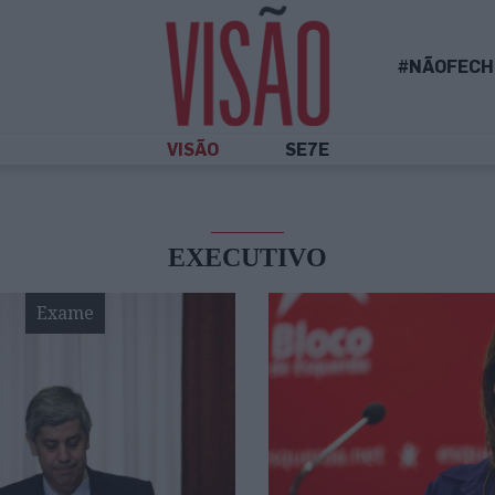
#NÃOFECH
VISÃO
SE7E
EXECUTIVO
Exame