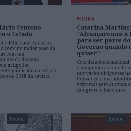
POLÍTICA
ário Centeno
Catarina Martins:
eu o Estado
"Alcançaremos a 
para ser parte do
do défice não está a ser
Governo quando 
da com um maior peso da
quiser"
mas com um
mento da despesa
Coordenadora nacional 
ste artigo foi
acompanha a vontade m
ente publicado na edição
por vários dirigentes na
ro de 2018 da revista
Convenção, mas identifi
reformas sem as quais d
integrará o Executivo
Exame
Exame