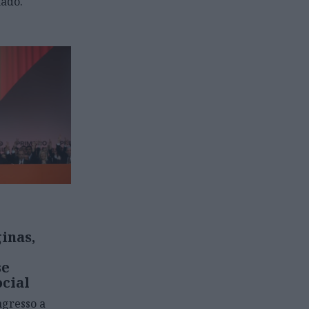
nado.
inas,
se
cial
ngresso a