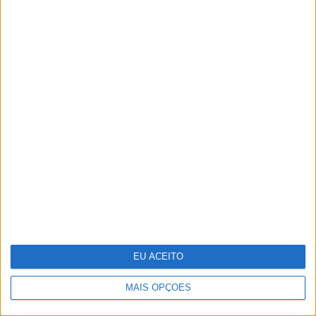
Antecipar o futuro: a visão da WTW
sobre os riscos emergentes
EU ACEITO
Cocktail tóxico encontrado em
plástico reciclado
MAIS OPÇÕES