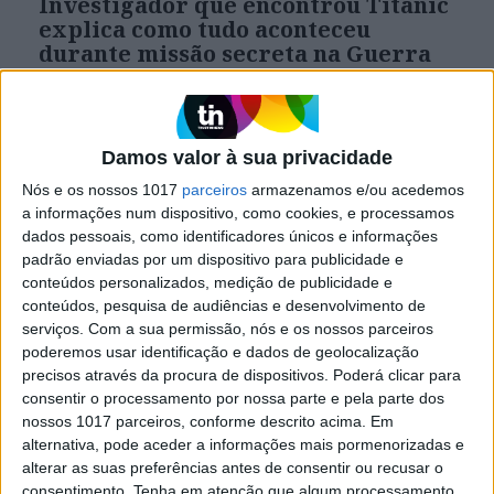
Investigador que encontrou Titanic
explica como tudo aconteceu
durante missão secreta na Guerra
Fria
Robert Ballard, oceanógrafo que conduziu a
expedição que levou à descoberta do Titanic,
lembra como tudo começou a partir da
Damos valor à sua privacidade
exploração de dois submarinos nucleares
Nós e os nossos 1017
parceiros
armazenamos e/ou acedemos
a informações num dispositivo, como cookies, e processamos
dados pessoais, como identificadores únicos e informações
padrão enviadas por um dispositivo para publicidade e
conteúdos personalizados, medição de publicidade e
conteúdos, pesquisa de audiências e desenvolvimento de
serviços.
Com a sua permissão, nós e os nossos parceiros
poderemos usar identificação e dados de geolocalização
precisos através da procura de dispositivos. Poderá clicar para
consentir o processamento por nossa parte e pela parte dos
nossos 1017 parceiros, conforme descrito acima. Em
alternativa, pode aceder a informações mais pormenorizadas e
alterar as suas preferências antes de consentir ou recusar o
consentimento.
Tenha em atenção que algum processamento