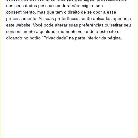
MUNDO
dos seus dados pessoais poderá não exigir o seu
Putin era espião russo, mas tinha
consentimento, mas que tem o direito de se opor a esse
cartão de identificação da secreta
processamento. As suas preferências serão aplicadas apenas a
alemã
este website. Você pode alterar suas preferências ou retirar seu
O presidente russo esteve colocado em Dresden,
consentimento a qualquer momento voltando a este site e
na Alemanha, quando era membro do KGB.
clicando no botão "Privacidade" na parte inferior da página.
Descobriu-se agora, nos arquivos, que também
tinha identidade da Stasi