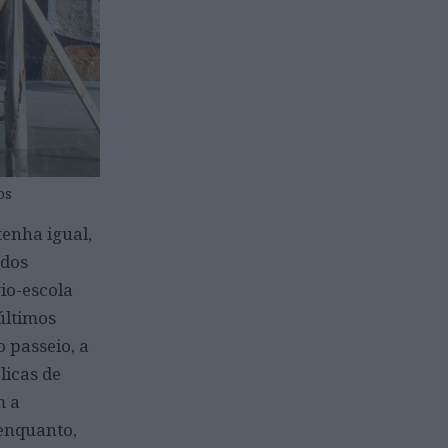
os
enha igual,
 dos
io-escola
últimos
 passeio, a
licas de
m a
enquanto,