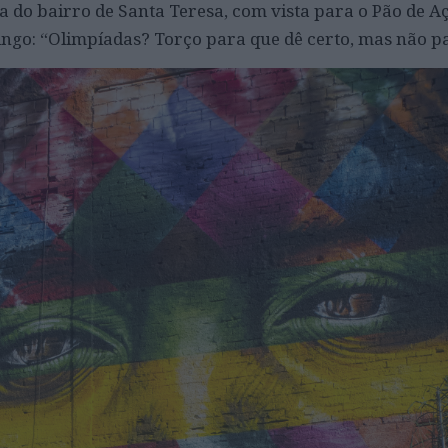
do bairro de Santa Teresa, com vista para o Pão de A
go: “Olimpíadas? Torço para que dê certo, mas não pa