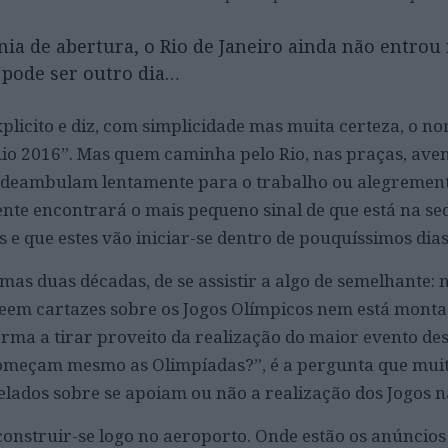
a de abertura, o Rio de Janeiro ainda não entrou 
pode ser outro dia…
plicito e diz, com simplicidade mas muita certeza, o n
“Rio 2016”. Mas quem caminha pelo Rio, nas praças, aven
s deambulam lentamente para o trabalho ou alegremen
ente encontrará o mais pequeno sinal de que está na se
e que estes vão iniciar-se dentro de pouquíssimos dias
as duas décadas, de se assistir a algo de semelhante: n
veem cartazes sobre os Jogos Olímpicos nem está mont
orma a tirar proveito da realização do maior evento de
meçam mesmo as Olimpíadas?”, é a pergunta que muit
lados sobre se apoiam ou não a realização dos Jogos n
onstruir-se logo no aeroporto. Onde estão os anúncios