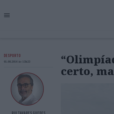
“Olimpía
DESPORTO
01.08.2016 às 13h23
certo, ma
RUI TAVARES GUEDES