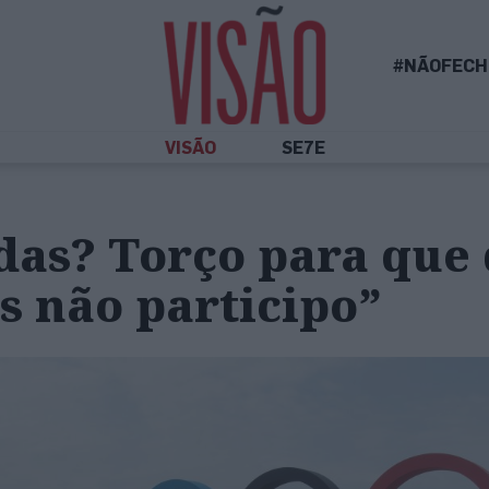
#NÃOFECH
VISÃO
SE7E
das? Torço para que
s não participo”