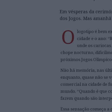
Em vésperas da cerimóni
dos Jogos. Mas amanhã 
O
logotipo é bem ex
cidade e o ano: 
onde os carioca
chope nocturno, dificilm
próximos Jogos Olímpicos 
Não há memória, nas últim
enquanto, quase não se 
comercial na cidade de f
mundo. “Quando é que co
fazem quando são interpe
Essa sensação começa a c