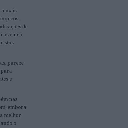
, a mais
límpicos.
ndicações de
m os cinco
ristas
oas, parece
o para
ntes e
mbém nas
bem, embora
da melhor
uando o