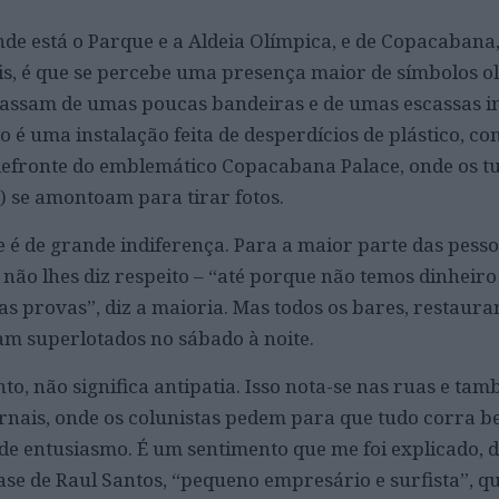
nde está o Parque e a Aldeia Olímpica, e de Copacabana
éis, é que se percebe uma presença maior de símbolos o
assam de umas poucas bandeiras e de umas escassas i
o é uma instalação feita de desperdícios de plástico, co
efronte do emblemático Copacabana Palace, onde os tu
) se amontoam para tirar fotos.
e é de grande indiferença. Para a maior parte das pess
 não lhes diz respeito – “até porque não temos dinheir
s provas”, diz a maioria. Mas todos os bares, restaura
am superlotados no sábado à noite.
nto, não significa antipatia. Isso nota-se nas ruas e ta
ornais, onde os colunistas pedem para que tudo corra 
e entusiasmo. É um sentimento que me foi explicado, 
rase de Raul Santos, “pequeno empresário e surfista”, q