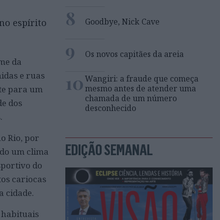
8
Goodbye, Nick Cave
no espírito
9
Os novos capitães da areia
ome da
idas e ruas
10
Wangiri: a fraude que começa
mesmo antes de atender uma
te para um
chamada de um número
de dos
desconhecido
.
o Rio, por
EDIÇÃO SEMANAL
ado um clima
sportivo do
os cariocas
a cidade.
 habituais