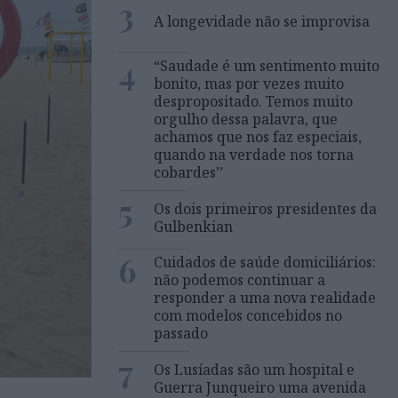
3
A longevidade não se improvisa
4
“Saudade é um sentimento muito
bonito, mas por vezes muito
despropositado. Temos muito
orgulho dessa palavra, que
achamos que nos faz especiais,
quando na verdade nos torna
cobardes’’
5
Os dois primeiros presidentes da
Gulbenkian
6
Cuidados de saúde domiciliários:
não podemos continuar a
responder a uma nova realidade
com modelos concebidos no
passado
7
Os Lusíadas são um hospital e
Guerra Junqueiro uma avenida