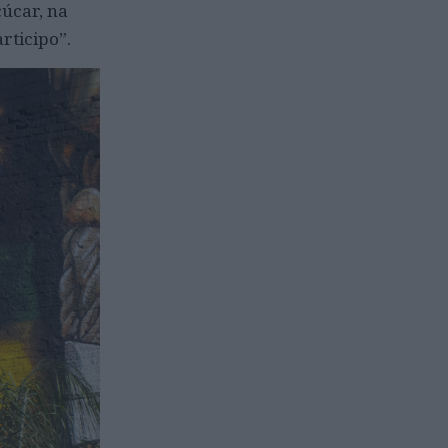
çúcar, na
rticipo”.