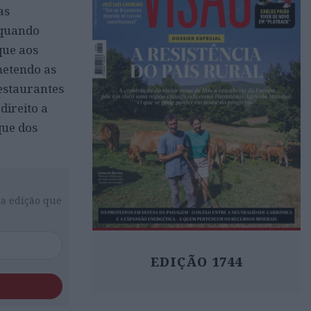
as
 quando
que aos
metendo as
estaurantes
direito a
que dos
da edição que
EDIÇÃO 1744