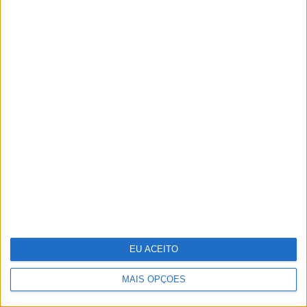
João Póvoa Marinheiro casaram-se
no Porto
Pode a Inteligência Artificial curar
o cancro?
EU ACEITO
MAIS OPÇÕES