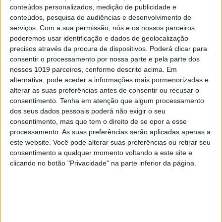
de Miranda, Kiluanji Kia Henda e Eunice Pais
conteúdos personalizados, medição de publicidade e
exploram relações pós-coloniais entre Portugal e
conteúdos, pesquisa de audiências e desenvolvimento de
serviços.
Com a sua permissão, nós e os nossos parceiros
África Lusófona.
poderemos usar identificação e dados de geolocalização
precisos através da procura de dispositivos. Poderá clicar para
7. Posicionamento internacional
consentir o processamento por nossa parte e pela parte dos
A GMP posiciona-se como plataforma de
nossos 1019 parceiros, conforme descrito acima. Em
intercâmbio entre o Porto e o mundo, colaborando
alternativa, pode aceder a informações mais pormenorizadas e
alterar as suas preferências antes de consentir ou recusar o
com instituições como Kiasma, Bienal de
consentimento.
Tenha em atenção que algum processamento
Gotemburgo, Onassis Air, Istanbul Modern e
dos seus dados pessoais poderá não exigir o seu
Kunsthalle Basel. O programa de curadores
consentimento, mas que tem o direito de se opor a esse
processamento. As suas preferências serão aplicadas apenas a
visitantes trouxe ao Porto nomes ligados ao
este website. Você pode alterar suas preferências ou retirar seu
Whitney Museum, Museion, Wiels, Van
consentimento a qualquer momento voltando a este site e
Abbemuseum e Reina Sofía, fortalecendo redes
clicando no botão "Privacidade" na parte inferior da página.
globais.
8. Estratégias para tornar a arte
contemporânea mais acessível ao público geral