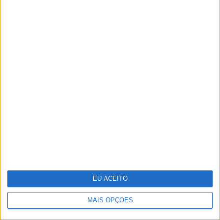
OPINIÃO
Carta aberta: Hospitais para as
Misericórdias: pragmatismo ou
obsessão ideológica?
MAIS ARTIGOS
EU ACEITO
MAIS OPÇÕES
MAIS NOTÍCIAS