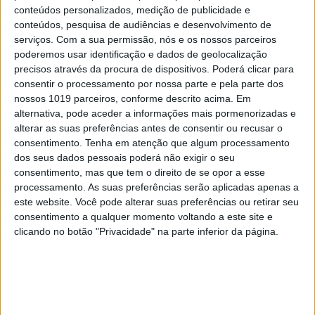
– Arrival
conteúdos personalizados, medição de publicidade e
conteúdos, pesquisa de audiências e desenvolvimento de
– Fences
serviços.
Com a sua permissão, nós e os nossos parceiros
– Hidden Figures
poderemos usar identificação e dados de geolocalização
– Lion
precisos através da procura de dispositivos. Poderá clicar para
consentir o processamento por nossa parte e pela parte dos
– Moonlight
nossos 1019 parceiros, conforme descrito acima. Em
alternativa, pode aceder a informações mais pormenorizadas e
alterar as suas preferências antes de consentir ou recusar o
Melhor Edição
consentimento.
Tenha em atenção que algum processamento
– Arrival
dos seus dados pessoais poderá não exigir o seu
– O Herói de Hacksaw Ridge
consentimento, mas que tem o direito de se opor a esse
processamento. As suas preferências serão aplicadas apenas a
– Hell or High Water
este website. Você pode alterar suas preferências ou retirar seu
– La La Land
consentimento a qualquer momento voltando a este site e
– Moonlight
clicando no botão "Privacidade" na parte inferior da página.
Melhor Banda Sonora
– Jackie (Mica Levi)
– La La Land (Justin Hurwitz)