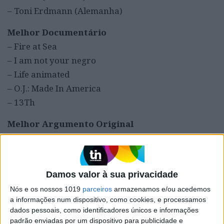
– Toni Erdmann (Alemanha)
Melhor Documentário
– Fire at Sea
– I am not your negro
– Life animated
– O.J.: Made In America
– 13Th
Melhor Argumento Original
– Hell or High Water
– La La Land
– The Lobster
Damos valor à sua privacidade
– Manchester by the Sea
Nós e os nossos 1019
parceiros
armazenamos e/ou acedemos
– 20th Century Women
a informações num dispositivo, como cookies, e processamos
dados pessoais, como identificadores únicos e informações
Melhor Argumento Adaptado
padrão enviadas por um dispositivo para publicidade e