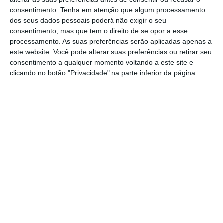
consentimento.
Tenha em atenção que algum processamento
dos seus dados pessoais poderá não exigir o seu
consentimento, mas que tem o direito de se opor a esse
processamento. As suas preferências serão aplicadas apenas a
este website. Você pode alterar suas preferências ou retirar seu
SOCIEDADE
consentimento a qualquer momento voltando a este site e
Encontrar o amor depois dos 60
clicando no botão "Privacidade" na parte inferior da página.
Namorar depois da meia-idade já não é tabu: os
mais velhos estão cada vez mais dispostos a
conhecer parceiros, seja no formato tradicional
seja de outras formas
Visão Saúde