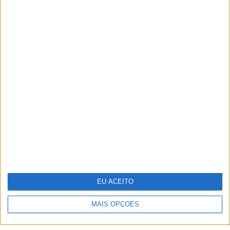
TERMOS E CONDIÇÕES DE UTILIZAÇÃO
POLÍTICA DE PRIVACIDADDE
POLÍTICA DE COOKIES
EU ACEITO
Copyright © Trust in News. Todos os direitos reservados.
MAIS OPÇÕES