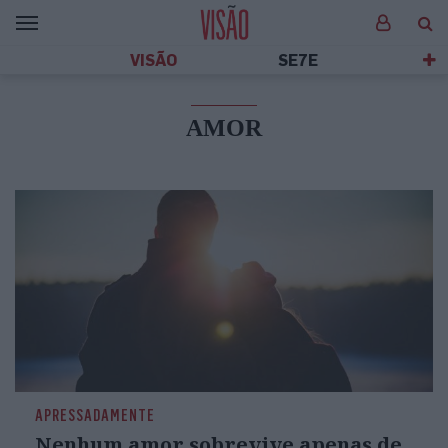
VISÃO
SE7E
AMOR
APRESSADAMENTE
Nenhum amor sobrevive apenas de