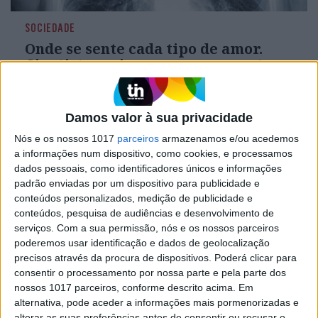
SOCIEDADE
Onde se sente cada tipo de amor.
Cientistas criam mapa que mostra
que partes do corpo são mais
"afetadas" por diferentes "amores"
Um grupo de cientistas da Universidade de Aalto,
Damos valor à sua privacidade
na Finlândia, publicou um diagrama onde
Nós e os nossos 1017
parceiros
armazenamos e/ou acedemos
explica em que partes do corpo são sentidos
a informações num dispositivo, como cookies, e processamos
diferentes tipos de amor. Ao todo, este estudo foi
dados pessoais, como identificadores únicos e informações
capaz de mapear onde 27 diferentes sentimentos
amorosos são sentidos no corpo humano e com
padrão enviadas por um dispositivo para publicidade e
que intensidade.
conteúdos personalizados, medição de publicidade e
conteúdos, pesquisa de audiências e desenvolvimento de
serviços.
Com a sua permissão, nós e os nossos parceiros
poderemos usar identificação e dados de geolocalização
precisos através da procura de dispositivos. Poderá clicar para
consentir o processamento por nossa parte e pela parte dos
nossos 1017 parceiros, conforme descrito acima. Em
alternativa, pode aceder a informações mais pormenorizadas e
alterar as suas preferências antes de consentir ou recusar o