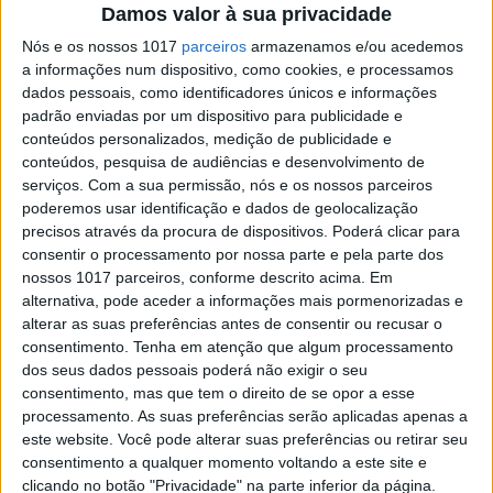
Damos valor à sua privacidade
La La Land acumula 14 nomeações. A
Nós e os nossos 1017
parceiros
armazenamos e/ou acedemos
"sobrevalorizada" Meryl Streep coleciona a 20ª.
Silêncio, de Martin Scorcese, ficou de fora dos
a informações num dispositivo, como cookies, e processamos
melhores do ano
dados pessoais, como identificadores únicos e informações
padrão enviadas por um dispositivo para publicidade e
conteúdos personalizados, medição de publicidade e
conteúdos, pesquisa de audiências e desenvolvimento de
serviços.
Com a sua permissão, nós e os nossos parceiros
poderemos usar identificação e dados de geolocalização
precisos através da procura de dispositivos. Poderá clicar para
SITES DO GRUPO TRUST IN NEWS
consentir o processamento por nossa parte e pela parte dos
nossos 1017 parceiros, conforme descrito acima. Em
alternativa, pode aceder a informações mais pormenorizadas e
Visão
Visão Se7e
alterar as suas preferências antes de consentir ou recusar o
consentimento.
Tenha em atenção que algum processamento
dos seus dados pessoais poderá não exigir o seu
consentimento, mas que tem o direito de se opor a esse
processamento. As suas preferências serão aplicadas apenas a
este website. Você pode alterar suas preferências ou retirar seu
consentimento a qualquer momento voltando a este site e
clicando no botão "Privacidade" na parte inferior da página.