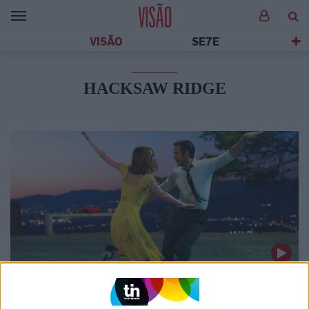
VISÃO
SE7E
HACKSAW RIDGE
CULTURA
Um musical e as suas 14 nomeações