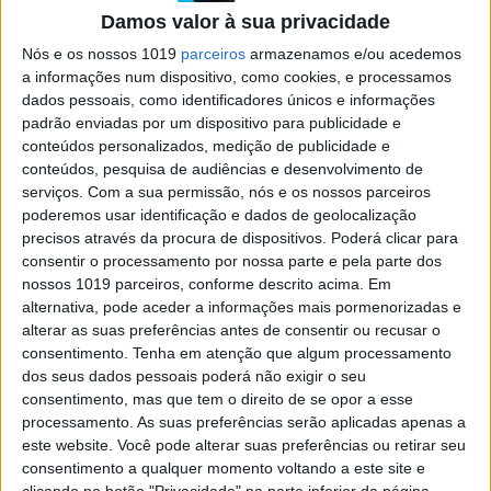
Damos valor à sua privacidade
La La Land acumula 14 nomeações. A
"sobrevalorizada" Meryl Streep coleciona a 20ª.
Nós e os nossos 1019
parceiros
armazenamos e/ou acedemos
Silêncio, de Martin Scorcese, ficou de fora dos
a informações num dispositivo, como cookies, e processamos
melhores do ano
dados pessoais, como identificadores únicos e informações
padrão enviadas por um dispositivo para publicidade e
conteúdos personalizados, medição de publicidade e
conteúdos, pesquisa de audiências e desenvolvimento de
serviços.
Com a sua permissão, nós e os nossos parceiros
poderemos usar identificação e dados de geolocalização
SITES DO GRUPO TRUST IN NEWS
precisos através da procura de dispositivos. Poderá clicar para
consentir o processamento por nossa parte e pela parte dos
nossos 1019 parceiros, conforme descrito acima. Em
alternativa, pode aceder a informações mais pormenorizadas e
Visão
Visão Se7e
alterar as suas preferências antes de consentir ou recusar o
consentimento.
Tenha em atenção que algum processamento
dos seus dados pessoais poderá não exigir o seu
consentimento, mas que tem o direito de se opor a esse
processamento. As suas preferências serão aplicadas apenas a
este website. Você pode alterar suas preferências ou retirar seu
consentimento a qualquer momento voltando a este site e
clicando no botão "Privacidade" na parte inferior da página.