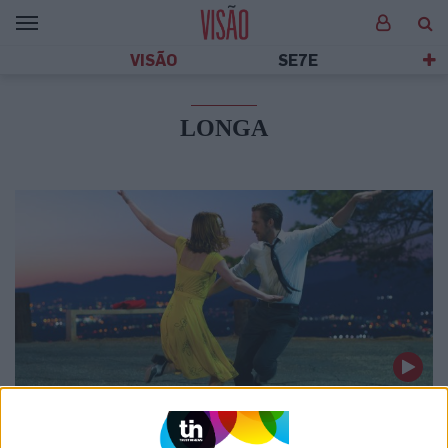
VISÃO
SE7E
LONGA
CULTURA
Um musical e as suas 14 nomeações