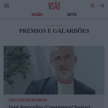
VISÃO
SE7E
PRÉMIOS E GALARDÕES
CONTEÚDO PATROCINADO
José Borralho (ConsumerChoice):