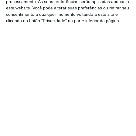
processamento. As suas preferências serão aplicadas apenas a
“Ser bom aluno está associado só a
este website. Você pode alterar suas preferências ou retirar seu
ter boas notas, mas é muito mais do
consentimento a qualquer momento voltando a este site e
que isso”
clicando no botão "Privacidade" na parte inferior da página.
Jorge Teixeira, 49 anos, foi o vencedor da
primeira edição do Global Teacher Prize
Portugal. À VISÃO, o docente de Física e Química
numa escola em Chaves, revelou alguns segredos
para manter os alunos motivados e apontou
aquele que considera o mais grave problema do
ensino público