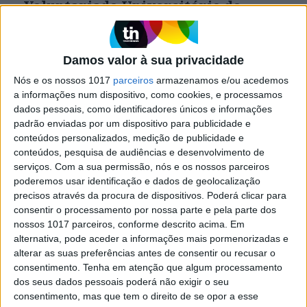
Voluntariado Universitário do
Santander
Iniciativa visa promover as atividades de
voluntariado por parte da comunidade
Damos valor à sua privacidade
universitária e vai distinguir quatro projetos,
com candidaturas até 12 de Outubro.
Nós e os nossos 1017
parceiros
armazenamos e/ou acedemos
a informações num dispositivo, como cookies, e processamos
dados pessoais, como identificadores únicos e informações
padrão enviadas por um dispositivo para publicidade e
conteúdos personalizados, medição de publicidade e
conteúdos, pesquisa de audiências e desenvolvimento de
serviços.
Com a sua permissão, nós e os nossos parceiros
poderemos usar identificação e dados de geolocalização
precisos através da procura de dispositivos. Poderá clicar para
consentir o processamento por nossa parte e pela parte dos
nossos 1017 parceiros, conforme descrito acima. Em
alternativa, pode aceder a informações mais pormenorizadas e
alterar as suas preferências antes de consentir ou recusar o
consentimento.
Tenha em atenção que algum processamento
SOCIEDADE
dos seus dados pessoais poderá não exigir o seu
consentimento, mas que tem o direito de se opor a esse
Jorge Teixeira, o professor do ano: