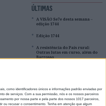
ÚLTIMAS
A VISÃO Se7e desta semana –
edição 1744
Edição 1744
A resistência do País rural:
Outras lutas em curso, além do
Barrosso
Covas do Barroso: A luta por um
modo de vida
Que País queremos? Editorial de
s, como identificadores únicos e informações padrão enviadas por
Rui Tavares Guedes
nto de serviços.
Com a sua permissão, nós e os nossos parceiros
essamento por nossa parte e pela parte dos nossos 1017 parceiros,
ir ou recusar o consentimento.
Tenha em atenção que algum