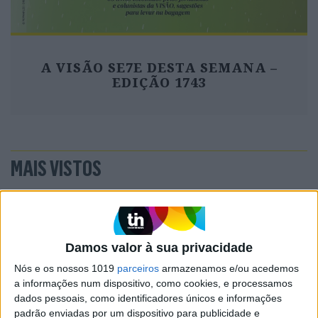
A VISÃO SE7E DESTA SEMANA –
EDIÇÃO 1743
MAIS VISTOS
1
Linha Circular do Metropolitano: O carrossel de
turistas que afastará quem trabalha em Lisboa
2
Damos valor à sua privacidade
Celebridades que viram os seus vídeos íntimos na
Internet
Nós e os nossos 1019
parceiros
armazenamos e/ou acedemos
a informações num dispositivo, como cookies, e processamos
3
dados pessoais, como identificadores únicos e informações
Covas do Barroso: A luta por um modo de vida
padrão enviadas por um dispositivo para publicidade e