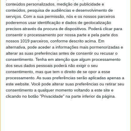
conteúdos personalizados, medição de publicidade e
4
conteúdos, pesquisa de audiências e desenvolvimento de
Quem é Deus para uma criança? Opinião de José
serviços.
Com a sua permissão, nós e os nossos parceiros
Brissos-Lino
poderemos usar identificação e dados de geolocalização
5
precisos através da procura de dispositivos. Poderá clicar para
A longevidade não se improvisa
consentir o processamento por nossa parte e pela parte dos
nossos 1019 parceiros, conforme descrito acima. Em
alternativa, pode aceder a informações mais pormenorizadas e
6
Os Lusíadas são um hospital e Guerra Junqueiro
alterar as suas preferências antes de consentir ou recusar o
uma avenida
consentimento.
Tenha em atenção que algum processamento
dos seus dados pessoais poderá não exigir o seu
7
“Saudade é um sentimento muito bonito, mas por
consentimento, mas que tem o direito de se opor a esse
vezes muito despropositado. Temos muito
processamento. As suas preferências serão aplicadas apenas a
orgulho dessa palavra, que achamos que nos faz
este website. Você pode alterar suas preferências ou retirar seu
especiais, quando na verdade nos torna
consentimento a qualquer momento voltando a este site e
cobardes’’
clicando no botão "Privacidade" na parte inferior da página.
8
Tem apneia do sono e não consegue usar a
máquina CPAP? Há uma alternativa a avaliar.
Opinião de um dentista
9
4 de agosto de 1578. D. Sebastião, Ceuta: a vida