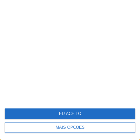
Ovos "ilibados" no caso do
colesterol
EU ACEITO
MAIS OPÇÕES
Recorde as melhores imagens da