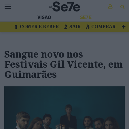
VISÃO
SE7E
COMER E BEBER
SAIR
COMPRAR
VER
LIVROS E DISCOS
TV
ESCAPAR
Sangue novo nos
Festivais Gil Vicente, em
Guimarães