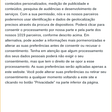
conteúdos personalizados, medição de publicidade e
Rota das Algas), João Rodrigues (Canalha e Projeto
conteúdos, pesquisa de audiências e desenvolvimento de
Matéria) e as galegas Iván Dominguez (NaDo,
serviços.
Com a sua permissão, nós e os nossos parceiros
Corunha) e
Lúcia Freitas (restaurante A
poderemos usar identificação e dados de geolocalização
precisos através da procura de dispositivos. Poderá clicar para
Tafona, uma Estrela Michelin, em Santiago de
consentir o processamento por nossa parte e pela parte dos
Compostela), responsável pelo projeto social
nossos 1019 parceiros, conforme descrito acima. Em
Amas da Terra sobre mulheres
que trabalham
alternativa, pode aceder a informações mais pormenorizadas e
alterar as suas preferências antes de consentir ou recusar o
como mariscadoras, padeiras e viticultoras.
consentimento.
Tenha em atenção que algum processamento
dos seus dados pessoais poderá não exigir o seu
consentimento, mas que tem o direito de se opor a esse
processamento. As suas preferências serão aplicadas apenas a
este website. Você pode alterar suas preferências ou retirar seu
consentimento a qualquer momento voltando a este site e
clicando no botão "Privacidade" na parte inferior da página.