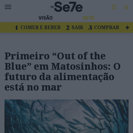
VISÃO
SE7E
COMER E BEBER
SAIR
COMPRAR
VER
LIVROS E DISCOS
TV
ESCAPAR
Primeiro “Out of the
Blue” em Matosinhos: O
futuro da alimentação
está no mar