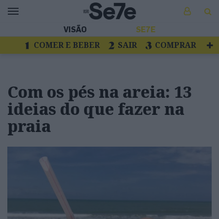
VISÃO
SE7E
COMER E BEBER
SAIR
COMPRAR
VER
LIVROS E DISCOS
TV
ESCAPAR
Com os pés na areia: 13
ideias do que fazer na
praia