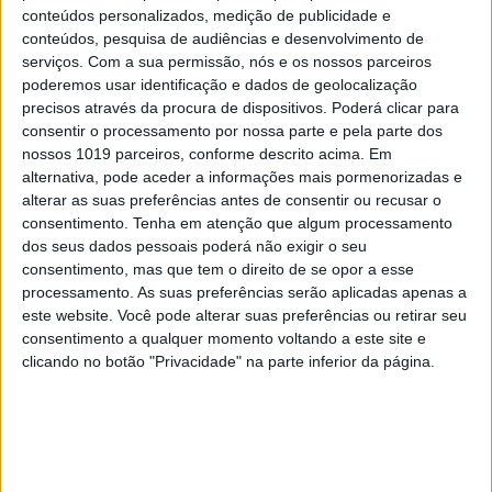
exemplos de bares de praia com
conteúdos personalizados, medição de publicidade e
uma imagem cuidada e ambiente
conteúdos, pesquisa de audiências e desenvolvimento de
descontraído. Os coqueiros
serviços.
Com a sua permissão, nós e os nossos parceiros
poderemos usar identificação e dados de geolocalização
podem não resistir muito tempo
precisos através da procura de dispositivos. Poderá clicar para
ao nosso clima (e já foram
consentir o processamento por nossa parte e pela parte dos
substituídos algumas vezes),
nossos 1019 parceiros, conforme descrito acima. Em
alternativa, pode aceder a informações mais pormenorizadas e
mas sente-se a onda tropical. Os
alterar as suas preferências antes de consentir ou recusar o
cocktails, desde os daiquiris aos
consentimento.
Tenha em atenção que algum processamento
mojitos, foram uma aposta
dos seus dados pessoais poderá não exigir o seu
consentimento, mas que tem o direito de se opor a esse
óbvia, tal como as sangrias. As
processamento. As suas preferências serão aplicadas apenas a
comidas também não foram
este website. Você pode alterar suas preferências ou retirar seu
descuradas, optando-se por um
consentimento a qualquer momento voltando a este site e
clicando no botão "Privacidade" na parte inferior da página.
menu saudável, com saladas,
açaí, wraps, smoothies e muito
mais. Ao final da tarde, aos fins
de semana, mesmo com as