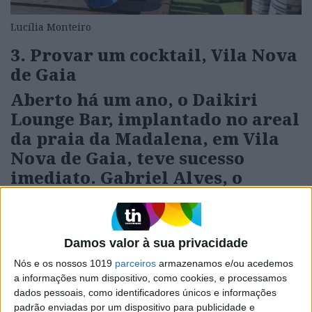
Lucília Monteiro
3. Provar um cocktail, Vila Nova
de Gaia
Aberto há um ano, o Daikiri
Lounge Bar, implantado no areal
da praia da Madalena, em Vila
Nova de Gaia, teve sucesso
imediato. Gabriel Alves, o
concessionário do bar (com o
sócio Tiago Martins), protótipo
de rapaz à beira-mar crescido,
Damos valor à sua privacidade
viajou por muitos paraísos
Nós e os nossos 1019
parceiros
armazenamos e/ou acedemos
tropicais (Maldivas, Tailândia,
a informações num dispositivo, como cookies, e processamos
Brasil, Miami) e trouxe
dados pessoais, como identificadores únicos e informações
padrão enviadas por um dispositivo para publicidade e