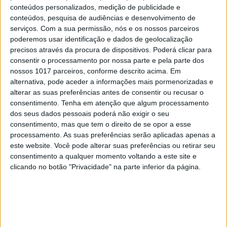
conteúdos personalizados, medição de publicidade e
conteúdos, pesquisa de audiências e desenvolvimento de
EDITORIAL
serviços.
Com a sua permissão, nós e os nossos parceiros
poderemos usar identificação e dados de geolocalização
Que País queremos? Editorial de
precisos através da procura de dispositivos. Poderá clicar para
Rui Tavares Guedes
consentir o processamento por nossa parte e pela parte dos
nossos 1017 parceiros, conforme descrito acima. Em
alternativa, pode aceder a informações mais pormenorizadas e
alterar as suas preferências antes de consentir ou recusar o
consentimento.
Tenha em atenção que algum processamento
dos seus dados pessoais poderá não exigir o seu
consentimento, mas que tem o direito de se opor a esse
processamento. As suas preferências serão aplicadas apenas a
este website. Você pode alterar suas preferências ou retirar seu
consentimento a qualquer momento voltando a este site e
clicando no botão "Privacidade" na parte inferior da página.
SOCIEDADE
EXCLUSIVO
Covas do Barroso: A luta por um