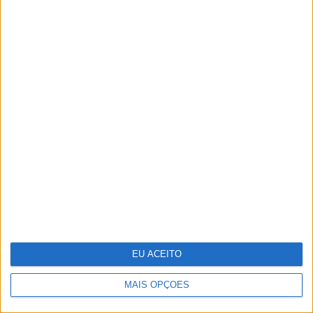
CARAS Decoração: 10
espreguiçadeiras para aproveitar o
bom tempo
EU ACEITO
MAIS OPÇÕES