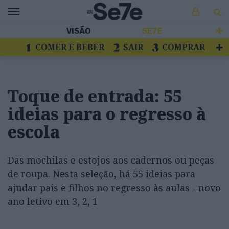
VISÃO
SE7E
COMER E BEBER
SAIR
COMPRAR
VER
LIVROS E DISCOS
TV
ESCAPAR
Toque de entrada: 55
ideias para o regresso à
escola
Das mochilas e estojos aos cadernos ou peças
de roupa. Nesta seleção, há 55 ideias para
ajudar pais e filhos no regresso às aulas - novo
ano letivo em 3, 2, 1