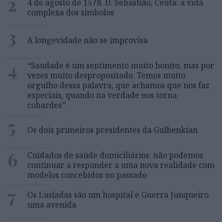
2
4 de agosto de 1578. D. Sebastião, Ceuta: a vida
complexa dos símbolos
3
A longevidade não se improvisa
4
“Saudade é um sentimento muito bonito, mas por
vezes muito despropositado. Temos muito
orgulho dessa palavra, que achamos que nos faz
especiais, quando na verdade nos torna
cobardes’’
5
Os dois primeiros presidentes da Gulbenkian
6
Cuidados de saúde domiciliários: não podemos
continuar a responder a uma nova realidade com
modelos concebidos no passado
7
Os Lusíadas são um hospital e Guerra Junqueiro
uma avenida