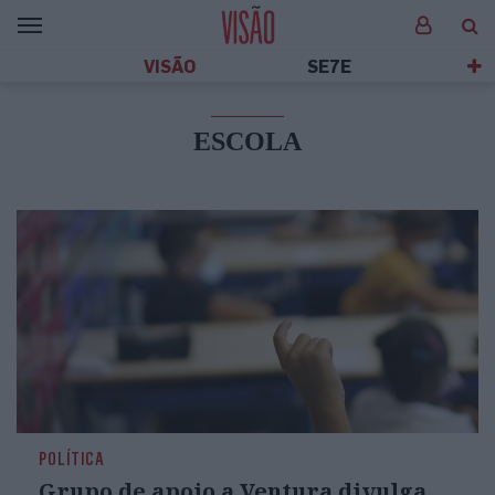
VISÃO
SE7E
ESCOLA
POLÍTICA
Grupo de apoio a Ventura divulga