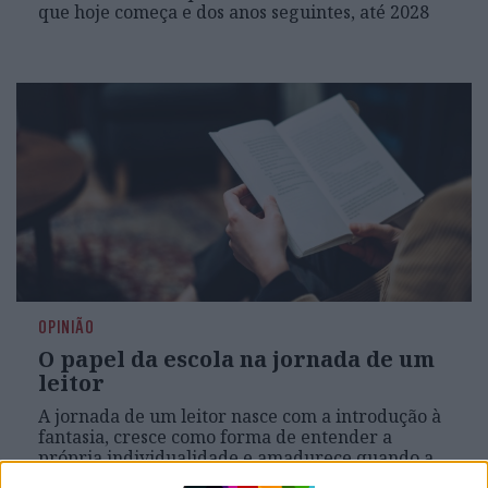
que hoje começa e dos anos seguintes, até 2028
OPINIÃO
O papel da escola na jornada de um
leitor
A jornada de um leitor nasce com a introdução à
fantasia, cresce como forma de entender a
própria individualidade e amadurece quando a
pessoa se torna capaz de criar e de contar as suas