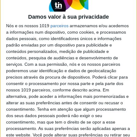
próprias histórias
Damos valor à sua privacidade
Nós e os nossos 1019
parceiros
armazenamos e/ou acedemos
Exame Informática
a informações num dispositivo, como cookies, e processamos
dados pessoais, como identificadores únicos e informações
padrão enviadas por um dispositivo para publicidade e
conteúdos personalizados, medição de publicidade e
conteúdos, pesquisa de audiências e desenvolvimento de
serviços.
Com a sua permissão, nós e os nossos parceiros
poderemos usar identificação e dados de geolocalização
precisos através da procura de dispositivos. Poderá clicar para
consentir o processamento por nossa parte e pela parte dos
nossos 1019 parceiros, conforme descrito acima. Em
EXAME INFORMÁTICA
EXCLUSIVO
alternativa, pode aceder a informações mais pormenorizadas e
Como usar o ChatGPT e o Gemini
alterar as suas preferências antes de consentir ou recusar o
para estudar (e conseguir melhores
consentimento.
Tenha em atenção que algum processamento
notas)
dos seus dados pessoais poderá não exigir o seu
consentimento, mas que tem o direito de se opor a esse
Neste tutorial dizemos-lhe quais as instruções
processamento. As suas preferências serão aplicadas apenas a
que deve usar no ChatGPT e no Gemini para
este website. Você pode alterar suas preferências ou retirar seu
rever textos, melhorar a qualidade de escrita,