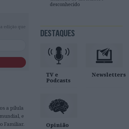
desconhecido
da edição que
DESTAQUES
TV e
Newsletters
Podcasts
s a pílula
mundial, e
 Familiar.
Opinião