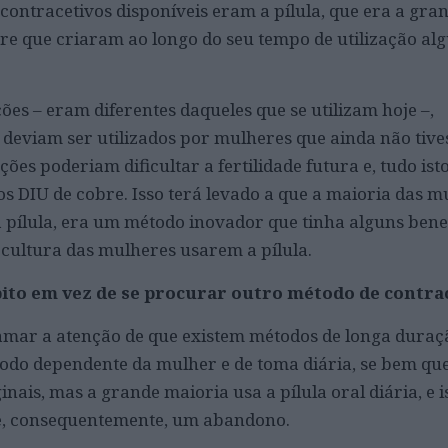
contracetivos disponíveis eram a pílula, que era a gra
bre que criaram ao longo do seu tempo de utilização a
es – eram diferentes daqueles que se utilizam hoje –,
eviam ser utilizados por mulheres que ainda não tive
feções poderiam dificultar a fertilidade futura e, tudo is
aos DIU de cobre. Isso terá levado a que a maioria das 
 pílula, era um método inovador que tinha alguns benef
a cultura das mulheres usarem a pílula.
ito em vez de se procurar outro método de contra
mar a atenção de que existem métodos de longa duraçã
todo dependente da mulher e de toma diária, se bem que
inais, mas a grande maioria usa a pílula oral diária, e i
e, consequentemente, um abandono.