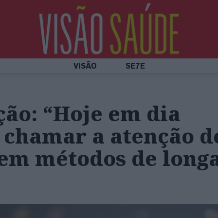
VISÃO
SE7E
ão: “Hoje em dia
 chamar a atenção d
tem métodos de long