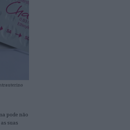
intrauterino
uma pode não
 as suas