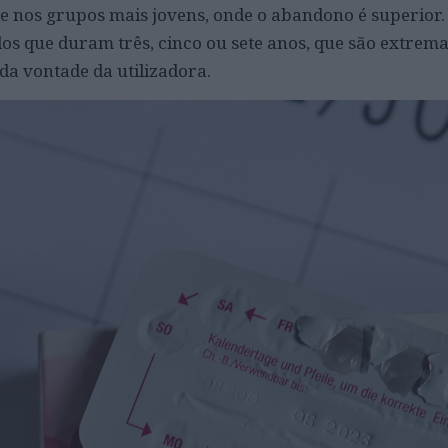
e nos grupos mais jovens, onde o abandono é superior. 
s que duram três, cinco ou sete anos, que são extrem
da vontade da utilizadora.