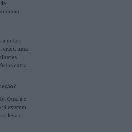
nde
lguma má
ssem tido
to, criou uma
mulheres
ícios extra.
ceção?
o. Qual é o
 já existem
sso leva a