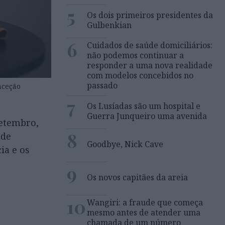
5
Os dois primeiros presidentes da
Gulbenkian
6
Cuidados de saúde domiciliários:
não podemos continuar a
responder a uma nova realidade
com modelos concebidos no
passado
aceção
7
Os Lusíadas são um hospital e
Guerra Junqueiro uma avenida
setembro,
8
ade
Goodbye, Nick Cave
ia e os
9
Os novos capitães da areia
10
Wangiri: a fraude que começa
mesmo antes de atender uma
chamada de um número