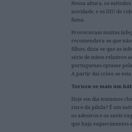
Nessa altura, os métodos 
novidade, e os DIU de co
fama.
Provocavam muitas infeçõ
recomendava-se que não d
filhos, dizia-se que as in
série de mitos relativos 
portuguesas optasse pela
A partir daí criou-se est
Tornou-se mais um háb
Hoje em dia tentamos cha
risco da pílula? É um mé
os adesivos e os anéis vag
que haja esquecimentos 