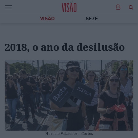
VISÃO
SE7E
2018, o ano da desilusão
Horacio Villalobos – Corbis