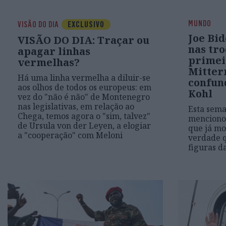
MUNDO
VISÃO DO DIA
EXCLUSIVO
Joe Bi
VISÃO DO DIA: Traçar ou
nas tro
apagar linhas
primei
vermelhas?
Mitter
Há uma linha vermelha a diluir-se
confun
aos olhos de todos os europeus: em
Kohl
vez do "não é não" de Montenegro
nas legislativas, em relação ao
Esta sema
Chega, temos agora o "sim, talvez"
mencionou
de Ursula von der Leyen, a elogiar
que já m
a "cooperação" com Meloni
verdade q
figuras da