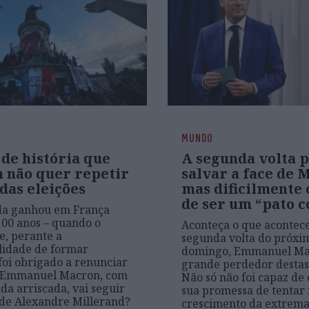
MUNDO
 de história que
A segunda volta 
 não quer repetir
salvar a face de 
das eleições
mas dificilmente 
de ser um “pato c
da ganhou em França
00 anos – quando o
Aconteça o que acontec
e, perante a
segunda volta do próxi
lidade de formar
domingo, Emmanuel Mac
foi obrigado a renunciar
grande perdedor destas 
. Emmanuel Macron, com
Não só não foi capaz de
ada arriscada, vai seguir
sua promessa de tentar
 de Alexandre Millerand?
crescimento da extrema