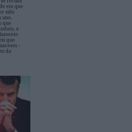
se recusa
ade em que
er sido
 ano,
do que
ndato, a
rlamento
eis que
ranceses –
to da