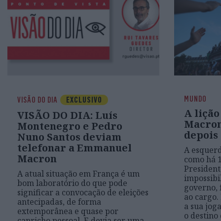
MUNDO
VISÃO DO DIA
EXCLUSIVO
A lição
VISÃO DO DIA: Luís
Macron
Montenegro e Pedro
depois 
Nuno Santos deviam
telefonar a Emmanuel
A esquer
Macron
como há 1
President
A atual situação em França é um
impossibi
bom laboratório do que pode
governo, 
significar a convocação de eleições
ao cargo
antecipadas, de forma
a sua jog
extemporânea e quase por
o destino
capricho pessoal. E devia ser uma