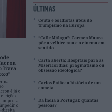
ÚLTIMAS
Ceuta e os idiotas úteis do
trumpismo na Europa
“Calle Málaga”: Carmen Maura
põe a velhice nua e o cinema em
sentido
pode
Carta aberta: Hospitais para as
Macron
Misericórdias: pragmatismo ou
o livra
obsessão ideológica?
oxo”
er na
Carlos Paião: a história de um
mo
cometa
ron é já o
eleições.
Da Índia a Portugal: quantas
 cumprir a
 impedir o
pessoas?
-direita