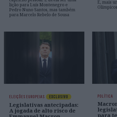
E, mais u
lição para Luís Montenegro e
Olímpicos
Pedro Nuno Santos, mas também
para Marcelo Rebelo de Sousa
POLÍTICA
ELEIÇÕES EUROPEIAS
EXCLUSIVO
Macron
Legislativas antecipadas:
legisla
A jogada de alto risco de
para t
Emmanuel Macron