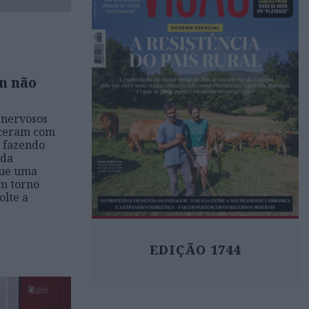
n não
 nervosos
eceram com
, fazendo
ida
que uma
em torno
olte a
EDIÇÃO 1744