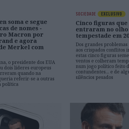
SOCIEDADE
EXCLUSIVO
den soma e segue
Cinco figuras que
cas de nomes -
entraram no olho
ro Macron por
tempestade em 2
rand e agora
Dos grandes problemas
de Merkel com
aos crispados conflitos i
estas cinco figuras se
ventos e colheram temp
na, o presidente dos EUA
num jogo político feito 
 dois líderes europeus
contundentes... e de alg
orreram quando na
silêncios pesados
ueria referir-se a outras
 política