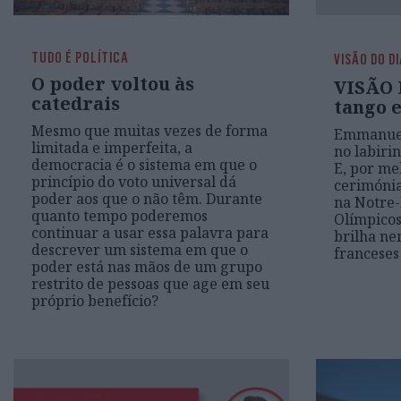
TUDO É POLÍTICA
VISÃO DO D
O poder voltou às
VISÃO 
catedrais
tango 
Mesmo que muitas vezes de forma
Emmanuel
limitada e imperfeita, a
no labirin
democracia é o sistema em que o
E, por me
princípio do voto universal dá
cerimónia
poder aos que o não têm. Durante
na Notre-
quanto tempo poderemos
Olímpicos,
continuar a usar essa palavra para
brilha ne
descrever um sistema em que o
franceses
poder está nas mãos de um grupo
restrito de pessoas que age em seu
próprio benefício?