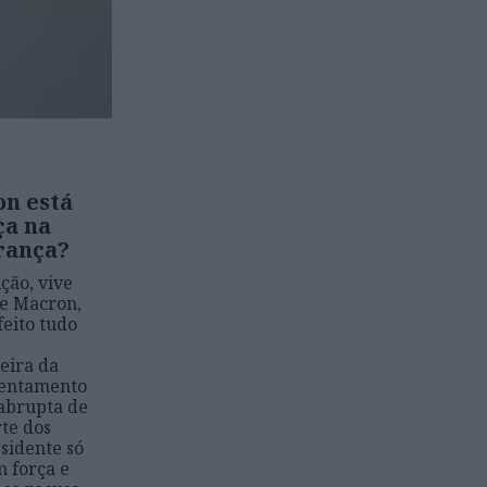
n está
ça na
rança?
ição, vive
 e Macron,
feito tudo
eira da
tentamento
 abrupta de
te dos
sidente só
 força e