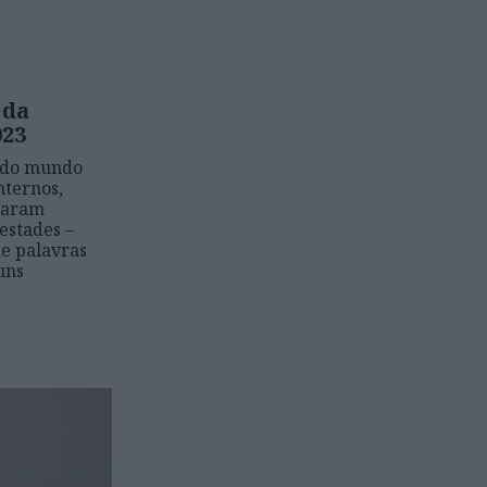
 da
023
 do mundo
nternos,
mearam
estades –
de palavras
uns