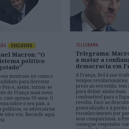
TELEGRAMA
SÃO
EXCLUSIVO
Telegrama: Macro
el Macron: "O
a matar a confian
istema político
democracia em F
sgotado"
A França, fiel à sua trad
gens mostram-no como o
tempos revolucionários
ndidato para derrotar
preso ao seu estilo, tem 
 Pen e, assim, tornar-se
para deitar ainda mais
nte de França mais novo
combustível para a fogu
, com apenas 39 anos. O
revolta. Face ao descon
nsa sobre o seu país, a
generalizado e à perda
 políticos, os adversários
reconhecimento por par
 De viva-voz. Recorde aqui
seus compatriotas, o Pre
sta
consegue responder com