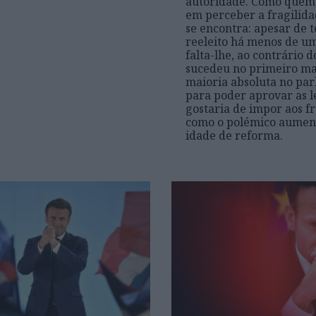
autoridade. Como quem 
em perceber a fragilid
se encontra: apesar de t
reeleito há menos de um
falta-lhe, ao contrário 
sucedeu no primeiro ma
maioria absoluta no pa
para poder aprovar as l
gostaria de impor aos f
como o polémico aumen
idade de reforma.