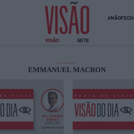
#NÃOFECH
VISÃO
SE7E
EMMANUEL MACRON