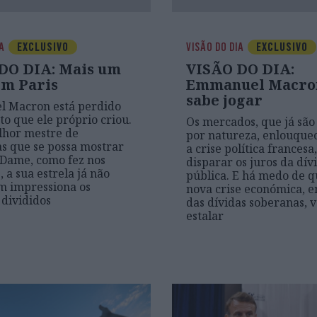
IA
EXCLUSIVO
VISÃO DO DIA
EXCLUSIVO
DO DIA: Mais um
VISÃO DO DIA:
em Paris
Emmanuel Macro
sabe jogar
 Macron está perdido
to que ele próprio criou.
Os mercados, que já são
lhor mestre de
por natureza, enlouqu
s que se possa mostrar
a crise política francesa
Dame, como fez nos
disparar os juros da dív
 a sua estrela já não
pública. E há medo de 
m impressiona os
nova crise económica, 
 divididos
das dívidas soberanas, v
estalar