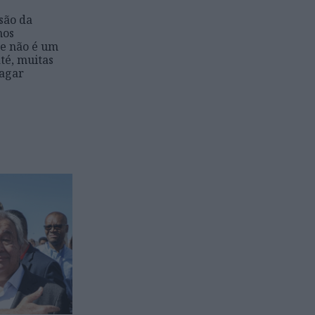
são da
nos
de não é um
té, muitas
pagar