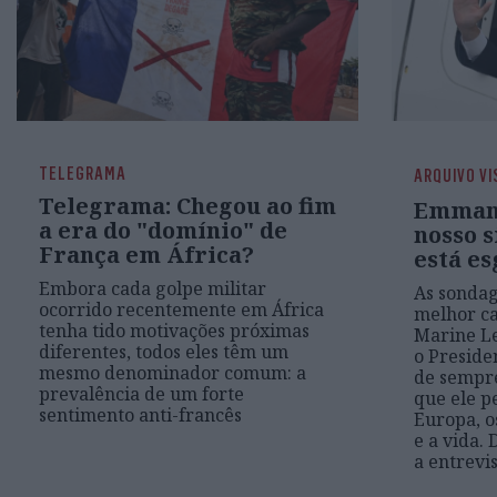
TELEGRAMA
ARQUIVO VI
Telegrama: Chegou ao fim
Emmanu
a era do "domínio" de
nosso s
França em África?
está e
Embora cada golpe militar
As sonda
ocorrido recentemente em África
melhor ca
tenha tido motivações próximas
Marine Le
diferentes, todos eles têm um
o Preside
mesmo denominador comum: a
de sempre
prevalência de um forte
que ele pe
sentimento anti-francês
Europa, os
e a vida.
a entrevi