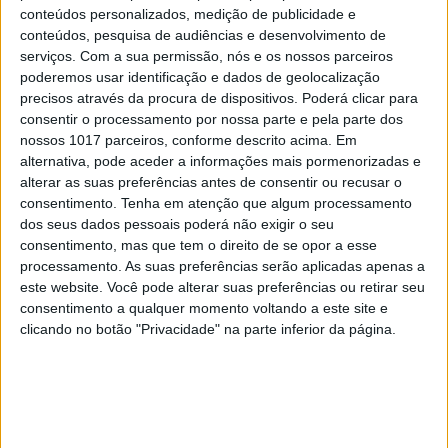
Ora, por maioria de razão, se a vítima não tinha
conteúdos personalizados, medição de publicidade e
conteúdos, pesquisa de audiências e desenvolvimento de
sequer a inventada faca, nem, em linguagem
serviços.
Com a sua permissão, nós e os nossos parceiros
médico-legal, outro qualquer “instrumento
poderemos usar identificação e dados de geolocalização
contundente ou atuando como tal”, como é possível
precisos através da procura de dispositivos. Poderá clicar para
consentir o processamento por nossa parte e pela parte dos
utilizar uma arma de fogo para “legítima defesa”?
nossos 1017 parceiros, conforme descrito acima. Em
Para mais um polícia (que tem necessariamente
alternativa, pode aceder a informações mais pormenorizadas e
preparação para casos muito mais graves),
alterar as suas preferências antes de consentir ou recusar o
consentimento.
Tenha em atenção que algum processamento
acompanhado de outro polícia, com os respetivos
dos seus dados pessoais poderá não exigir o seu
equipamentos, e que disparou duas vezes? Dirão os
consentimento, mas que tem o direito de se opor a esse
distraídos: ah!, mas o tribunal considerou ter
processamento. As suas preferências serão aplicadas apenas a
este website. Você pode alterar suas preferências ou retirar seu
havido “excesso de meios”. Excesso de meios… de
consentimento a qualquer momento voltando a este site e
legítima defesa, o que obviamente pressupõe
clicando no botão "Privacidade" na parte inferior da página.
tratar-se de legítima defesa… O que é de clareza
meridiana não ser o caso.
3. Prescindo de outras considerações, inclusive