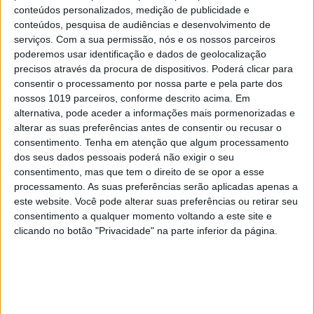
perceber que a estas mulheres foi negado o
conteúdos personalizados, medição de publicidade e
conteúdos, pesquisa de audiências e desenvolvimento de
trabalho com modelos vivos. Muitas aprenderam o
serviços.
Com a sua permissão, nós e os nossos parceiros
ofício copiando obras de outros artistas.
poderemos usar identificação e dados de geolocalização
precisos através da procura de dispositivos. Poderá clicar para
Muitas histórias da arte têm dado maior
consentir o processamento por nossa parte e pela parte dos
importância à pintura e a à escultura. Alargar
nossos 1019 parceiros, conforme descrito acima. Em
alternativa, pode aceder a informações mais pormenorizadas e
o que entendemos como arte permite incluir
alterar as suas preferências antes de consentir ou recusar o
mais mulheres?
consentimento.
Tenha em atenção que algum processamento
dos seus dados pessoais poderá não exigir o seu
Temos de celebrar todas as formas de arte e
consentimento, mas que tem o direito de se opor a esse
ultrapassar a oposição entre artes maiores e
processamento. As suas preferências serão aplicadas apenas a
este website. Você pode alterar suas preferências ou retirar seu
menores. Se dermos espaço a mais suportes vamos
consentimento a qualquer momento voltando a este site e
encontrar obras extraordinárias. E há, de facto,
clicando no botão "Privacidade" na parte inferior da página.
vários exemplos em que as mulheres foram
pioneiras ao trabalhar com têxteis ou na pequena
escala.