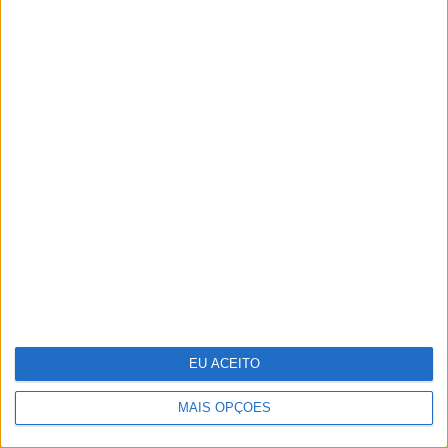
Maria João Ruela reúne família na
apresentação do seu primeiro livro
EU ACEITO
MAIS OPÇÕES