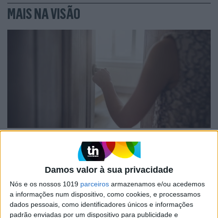
MAIS NA VISÃO
FINANÇAS COM CABEÇA
Como funcionam os apoios para
comprar casa antes dos 35 anos
Damos valor à sua privacidade
Nós e os nossos 1019
parceiros
armazenamos e/ou acedemos
a informações num dispositivo, como cookies, e processamos
dados pessoais, como identificadores únicos e informações
padrão enviadas por um dispositivo para publicidade e