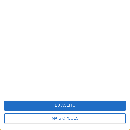
De Zeca Afonso a Adriano Correia
de Oliveira. O papel da música de
intervenção na revolução de 1974
EU ACEITO
MAIS OPÇÕES
“Uma mãe-chimpanzé educa os