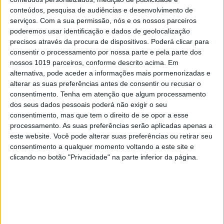
Natal: uma assinatura da Júnior, em papel e
conteúdos, pesquisa de audiências e desenvolvimento de
digital, durante um ano, por apenas €25
serviços.
Com a sua permissão, nós e os nossos parceiros
poderemos usar identificação e dados de geolocalização
precisos através da procura de dispositivos. Poderá clicar para
consentir o processamento por nossa parte e pela parte dos
Visão Saúde
nossos 1019 parceiros, conforme descrito acima. Em
alternativa, pode aceder a informações mais pormenorizadas e
alterar as suas preferências antes de consentir ou recusar o
consentimento.
Tenha em atenção que algum processamento
dos seus dados pessoais poderá não exigir o seu
consentimento, mas que tem o direito de se opor a esse
processamento. As suas preferências serão aplicadas apenas a
este website. Você pode alterar suas preferências ou retirar seu
consentimento a qualquer momento voltando a este site e
clicando no botão "Privacidade" na parte inferior da página.
VISÃO SAÚDE
Informação é conhecimento.
Partilhe conhecimento, ofereça
uma assinatura VISÃO SAÚDE
Surpreenda aqueles de quem mais gosta com
leitura de qualidade. Ofereça a VISÃO SAÚDE.