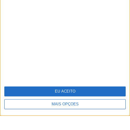
TERMOS E CONDIÇÕES DE UTILIZAÇÃO
POLÍTICA DE PRIVACIDADDE
POLÍTICA DE COOKIES
EU ACEITO
Copyright © Trust in News. Todos os direitos reservados.
MAIS OPÇÕES