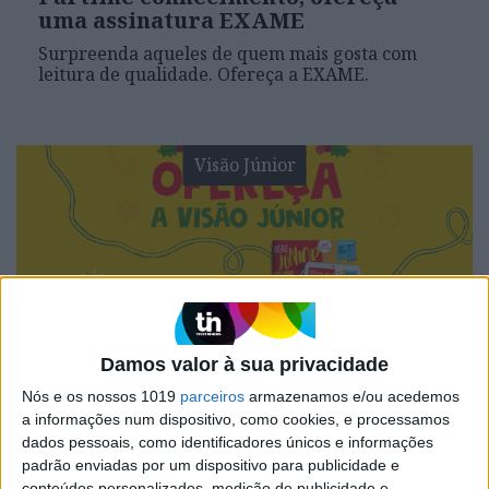
uma assinatura EXAME
Surpreenda aqueles de quem mais gosta com
leitura de qualidade. Ofereça a EXAME.
Visão Júnior
Damos valor à sua privacidade
VISÃO JÚNIOR
Nós e os nossos 1019
parceiros
armazenamos e/ou acedemos
Sabias que podes pedir a VISÃO
a informações num dispositivo, como cookies, e processamos
Júnior de presente de Natal?
dados pessoais, como identificadores únicos e informações
padrão enviadas por um dispositivo para publicidade e
Este Natal, pede um presente diferente ao Pai
conteúdos personalizados, medição de publicidade e