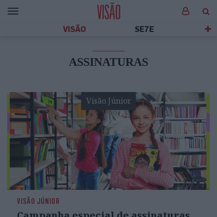
VISÃO
SE7E
ASSINATURAS
Visão Júnior
VISÃO JÚNIOR
Campanha especial de assinaturas