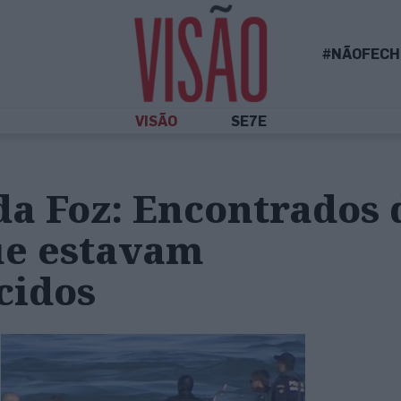
#NÃOFECH
VISÃO
SE7E
da Foz: Encontrados 
ue estavam
cidos