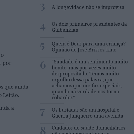
3
A longevidade não se improvisa
4
Os dois primeiros presidentes da
Gulbenkian
5
Quem é Deus para uma criança?
Opinião de José Brissos-Lino
 o
6
“Saudade é um sentimento muito
ã por
bonito, mas por vezes muito
despropositado. Temos muito
orgulho dessa palavra, que
achamos que nos faz especiais,
s que ainda
quando na verdade nos torna
 Leitão.
cobardes’’
7
inda a
Os Lusíadas são um hospital e
Guerra Junqueiro uma avenida
8
Cuidados de saúde domiciliários:
não podemos continuar a