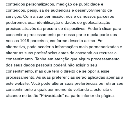
Segundo dados de 2019, apenas 3,8% dos
conteúdos personalizados, medição de publicidade e
conteúdos, pesquisa de audiências e desenvolvimento de
beneficiários do Rendimento Social de Inserção
serviços.
Com a sua permissão, nós e os nossos parceiros
eram de origem cigana.
poderemos usar identificação e dados de geolocalização
precisos através da procura de dispositivos. Poderá clicar para
Para contribuir para a ideia de que os ciganos são
consentir o processamento por nossa parte e pela parte dos
privilegiados, o Chega tem feito eco nas redes
nossos 1019 parceiros, conforme descrito acima. Em
alternativa, pode aceder a informações mais pormenorizadas e
sociais de um projeto em Amarante de habitação
alterar as suas preferências antes de consentir ou recusar o
para ciganos que viviam em barracas, aprovado
consentimento.
Tenha em atenção que algum processamento
em 2025. Apesar de haver programas específicos
dos seus dados pessoais poderá não exigir o seu
consentimento, mas que tem o direito de se opor a esse
para albergar comunidades ciganas em zonas em
processamento. As suas preferências serão aplicadas apenas a
que estavam a viver sem condições mínimas de
este website. Você pode alterar suas preferências ou retirar seu
habitabilidade, na generalidade dos bairros sociais
consentimento a qualquer momento voltando a este site e
clicando no botão "Privacidade" na parte inferior da página.
em que vivem os ciganos acedem às habitações
seguindo o mesmo procedimento que outros
portugueses que se candidatam a receber essas
casas.