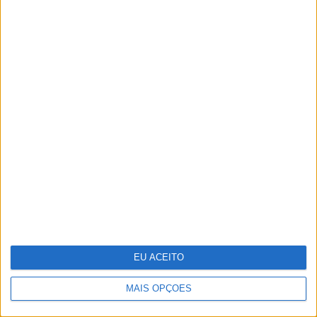
Lady Kitty Spencer regressa a
Roma para o desfile de alta-costura
de Dolce & Gabbana
EU ACEITO
MAIS OPÇÕES